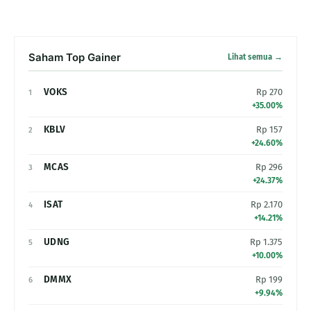
Saham Top Gainer
Lihat semua →
VOKS
Rp 270
1
+35.00%
KBLV
Rp 157
2
+24.60%
MCAS
Rp 296
3
+24.37%
ISAT
Rp 2.170
4
+14.21%
UDNG
Rp 1.375
5
+10.00%
DMMX
Rp 199
6
+9.94%