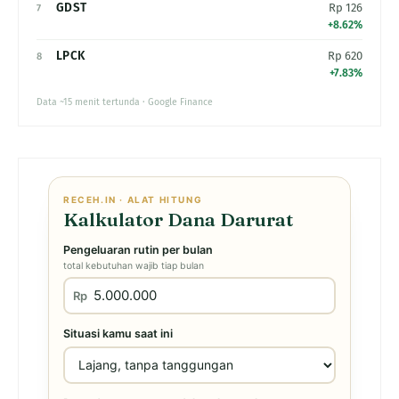
GDST
Rp 126
7
+8.62%
LPCK
Rp 620
8
+7.83%
Data ~15 menit tertunda · Google Finance
RECEH.IN · ALAT HITUNG
Kalkulator Dana Darurat
Pengeluaran rutin per bulan
total kebutuhan wajib tiap bulan
Rp
Situasi kamu saat ini