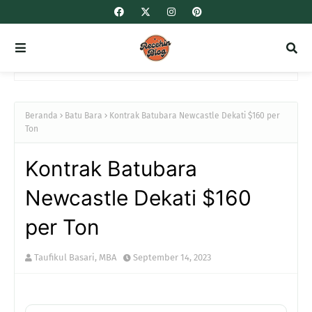
Beranda
Batu Bara
Kontrak Batubara Newcastle Dekati $160 per
Ton
Kontrak Batubara
Newcastle Dekati $160
per Ton
Taufikul Basari, MBA
September 14, 2023