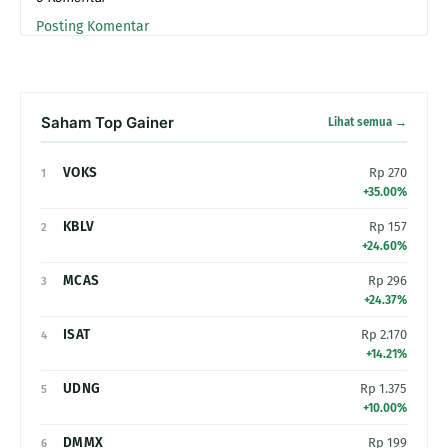
Posting Komentar
Saham Top Gainer
Lihat semua →
VOKS
Rp 270
1
+35.00%
KBLV
Rp 157
2
+24.60%
MCAS
Rp 296
3
+24.37%
ISAT
Rp 2.170
4
+14.21%
UDNG
Rp 1.375
5
+10.00%
DMMX
Rp 199
6