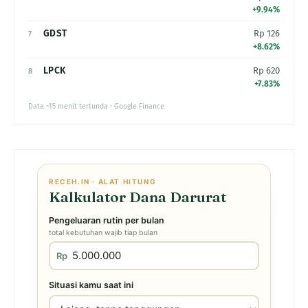
+9.94%
GDST
Rp 126
7
+8.62%
LPCK
Rp 620
8
+7.83%
Data ~15 menit tertunda · Google Finance
RECEH.IN · ALAT HITUNG
Kalkulator Dana Darurat
Pengeluaran rutin per bulan
total kebutuhan wajib tiap bulan
Rp
Situasi kamu saat ini