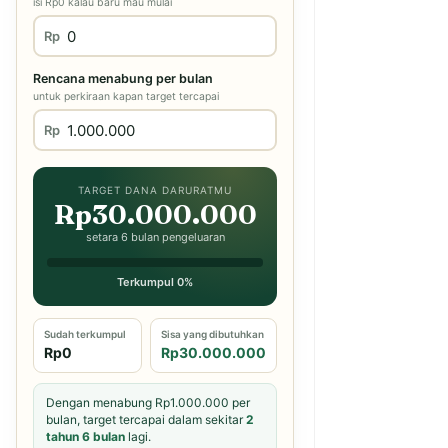
isi Rp0 kalau baru mau mulai
Rp
Rencana menabung per bulan
untuk perkiraan kapan target tercapai
Rp
TARGET DANA DARURATMU
Rp30.000.000
setara 6 bulan pengeluaran
Terkumpul 0%
Sudah terkumpul
Sisa yang dibutuhkan
Rp0
Rp30.000.000
Dengan menabung Rp1.000.000 per
bulan, target tercapai dalam sekitar
2
tahun 6 bulan
lagi.