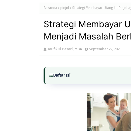
Beranda
pinjol
Strategi Membayar Utang ke Pinjol 
Strategi Membayar Ut
Menjadi Masalah Be
Taufikul Basari, MBA
September 22, 2023
Daftar Isi