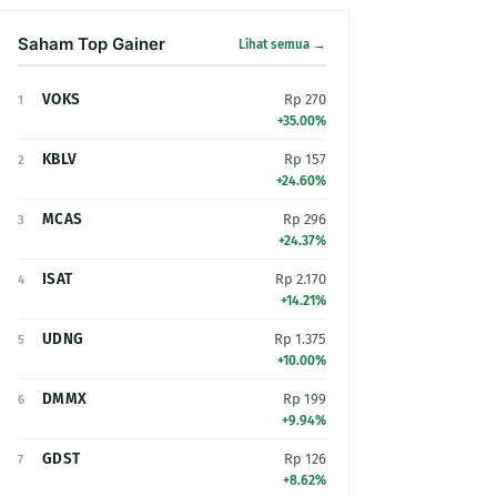
Saham Top Gainer
Lihat semua →
VOKS
Rp 270
1
+35.00%
KBLV
Rp 157
2
+24.60%
MCAS
Rp 296
3
+24.37%
ISAT
Rp 2.170
4
+14.21%
UDNG
Rp 1.375
5
+10.00%
DMMX
Rp 199
6
+9.94%
GDST
Rp 126
7
+8.62%