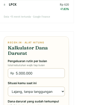
LPCK
Rp 620
8
+7.83%
Data ~15 menit tertunda · Google Finance
RECEH.IN · ALAT HITUNG
Kalkulator Dana
Darurat
Pengeluaran rutin per bulan
total kebutuhan wajib tiap bulan
Rp
Situasi kamu saat ini
Dana darurat yang sudah terkumpul