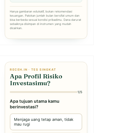
Hanya gambaran edukatif, bukan rekomendasi
keuangan. Patokan jumlah bulan bersifat umum dan
bisa berbeda sesuai kondisi pribadimu. Dana darurat
sebaiknya disimpan di instrumen yang mudah
dicairkan.
RECEH.IN · TES SINGKAT
Apa Profil Risiko
Investasimu?
1/5
Apa tujuan utama kamu
berinvestasi?
Menjaga uang tetap aman, tidak
mau rugi