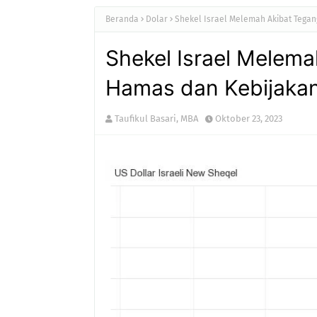
Beranda
Dolar
Shekel Israel Melemah Akibat Tega
Shekel Israel Melem
Hamas dan Kebijakan
Taufikul Basari, MBA
Oktober 23, 2023