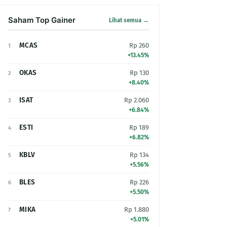
Saham Top Gainer
Lihat semua →
MCAS
Rp 260
1
+13.45%
OKAS
Rp 130
2
+8.40%
ISAT
Rp 2.060
3
+6.84%
ESTI
Rp 189
4
+6.82%
KBLV
Rp 134
5
+5.56%
BLES
Rp 226
6
+5.50%
MIKA
Rp 1.880
7
+5.01%