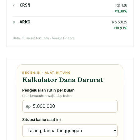
CRSN
Rp 128
7
+11.30%
ARKO
Rp 5.025
8
+10.93%
Data ~15 menit tertunda · Google Finance
RECEH.IN · ALAT HITUNG
Kalkulator Dana Darurat
Pengeluaran rutin per bulan
total kebutuhan wajib tiap bulan
Rp
Situasi kamu saat ini