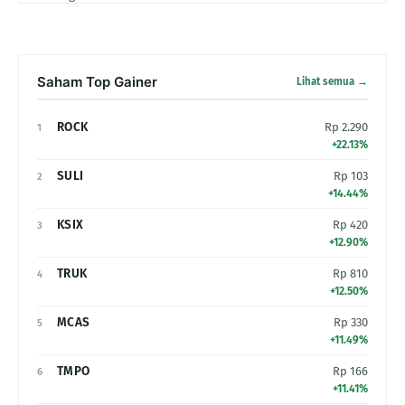
Saham Top Gainer
Lihat semua →
ROCK
Rp 2.290
1
+22.13%
SULI
Rp 103
2
+14.44%
KSIX
Rp 420
3
+12.90%
TRUK
Rp 810
4
+12.50%
MCAS
Rp 330
5
+11.49%
TMPO
Rp 166
6
+11.41%