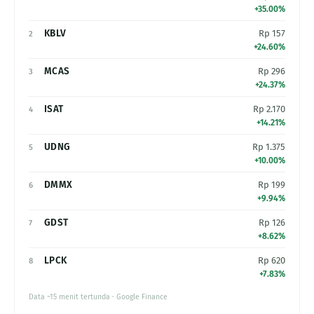
+35.00%
KBLV
Rp 157
2
+24.60%
MCAS
Rp 296
3
+24.37%
ISAT
Rp 2.170
4
+14.21%
UDNG
Rp 1.375
5
+10.00%
DMMX
Rp 199
6
+9.94%
GDST
Rp 126
7
+8.62%
LPCK
Rp 620
8
+7.83%
Data ~15 menit tertunda · Google Finance