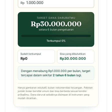
Rp
TARGET DANA DARURATMU
Rp30.000.000
setara 6 bulan pengeluaran
Terkumpul 0%
Sudah terkumpul
Sisa yang dibutuhkan
Rp0
Rp30.000.000
Dengan menabung Rp1.000.000 per bulan, target
tercapai dalam sekitar
2 tahun 6 bulan
lagi.
Hanya gambaran edukatif, bukan rekomendasi keuangan. Patokan
jumlah bulan bersifat umum dan bisa berbeda sesuai kondisi
pribadimu. Dana darurat sebaiknya disimpan di instrumen yang
mudah dicairkan.