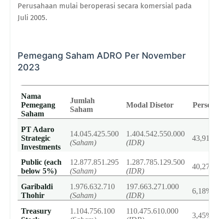
Perusahaan mulai beroperasi secara komersial pada
Juli 2005.
Pemegang Saham ADRO Per November
2023
Nama
Jumlah
Pemegang
Modal Disetor
Persent
Saham
Saham
PT Adaro
14.045.425.500
1.404.542.550.000
Strategic
43,91%
(Saham)
(IDR)
Investments
Public (each
12.877.851.295
1.287.785.129.500
40,27%
below 5%)
(Saham)
(IDR)
Garibaldi
1.976.632.710
197.663.271.000
6,18%
Thohir
(Saham)
(IDR)
Treasury
1.104.756.100
110.475.610.000
3,45%