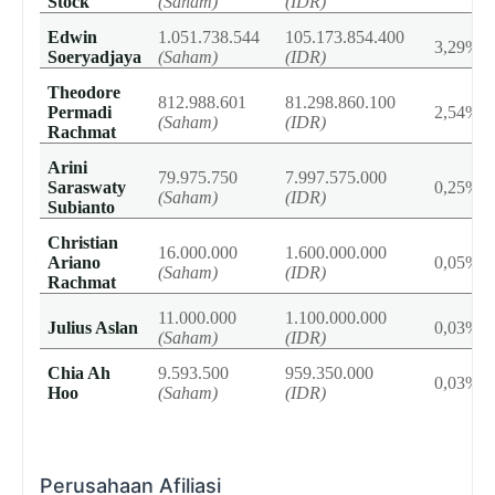
Stock
(Saham)
(IDR)
Edwin
1.051.738.544
105.173.854.400
3,29%
Soeryadjaya
(Saham)
(IDR)
Theodore
812.988.601
81.298.860.100
Permadi
2,54%
(Saham)
(IDR)
Rachmat
Arini
79.975.750
7.997.575.000
Saraswaty
0,25%
(Saham)
(IDR)
Subianto
Christian
16.000.000
1.600.000.000
Ariano
0,05%
(Saham)
(IDR)
Rachmat
11.000.000
1.100.000.000
Julius Aslan
0,03%
(Saham)
(IDR)
Chia Ah
9.593.500
959.350.000
0,03%
Hoo
(Saham)
(IDR)
Perusahaan Afiliasi