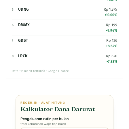
UDNG
Rp 1.375
5
+10.00%
DMMX
Rp 199
6
+9.94%
GDST
Rp 126
7
+8.62%
LPCK
Rp 620
8
+7.83%
Data ~15 menit tertunda · Google Finance
RECEH.IN · ALAT HITUNG
Kalkulator Dana Darurat
Pengeluaran rutin per bulan
total kebutuhan wajib tiap bulan