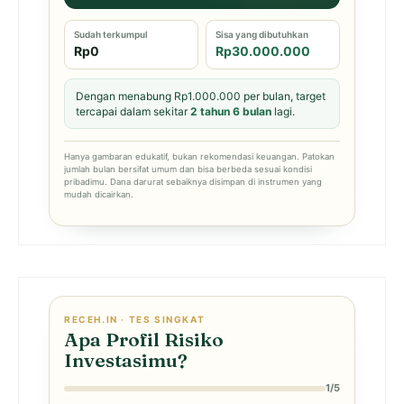
Sudah terkumpul
Sisa yang dibutuhkan
Rp0
Rp30.000.000
Dengan menabung Rp1.000.000 per bulan, target
tercapai dalam sekitar
2 tahun 6 bulan
lagi.
Hanya gambaran edukatif, bukan rekomendasi keuangan. Patokan
jumlah bulan bersifat umum dan bisa berbeda sesuai kondisi
pribadimu. Dana darurat sebaiknya disimpan di instrumen yang
mudah dicairkan.
RECEH.IN · TES SINGKAT
Apa Profil Risiko
Investasimu?
1/5