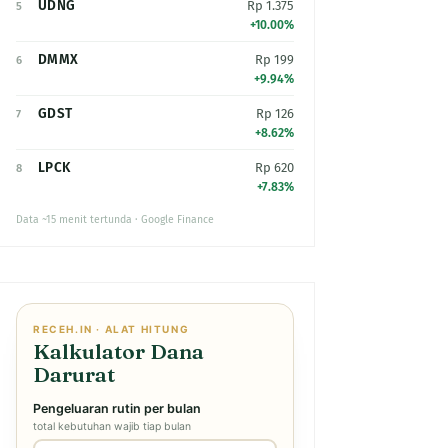
UDNG
Rp 1.375
5
+10.00%
DMMX
Rp 199
6
+9.94%
GDST
Rp 126
7
+8.62%
LPCK
Rp 620
8
+7.83%
Data ~15 menit tertunda · Google Finance
RECEH.IN · ALAT HITUNG
Kalkulator Dana
Darurat
Pengeluaran rutin per bulan
total kebutuhan wajib tiap bulan