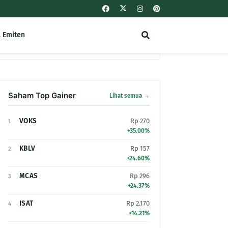
l Emiten
Saham Top Gainer
Lihat semua →
VOKS
Rp 270
1
+35.00%
KBLV
Rp 157
2
+24.60%
MCAS
Rp 296
3
+24.37%
ISAT
Rp 2.170
4
+14.21%