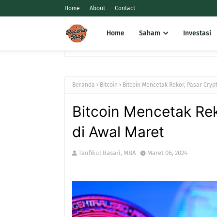
Home
About
Contact
Home
Saham
Investasi
Beranda
Bitcoin
Bitcoin Mencetak Rekor, Pasar Cryp
Bitcoin Mencetak Rek
di Awal Maret
Taufikul Basari, MBA
Maret 06, 2024