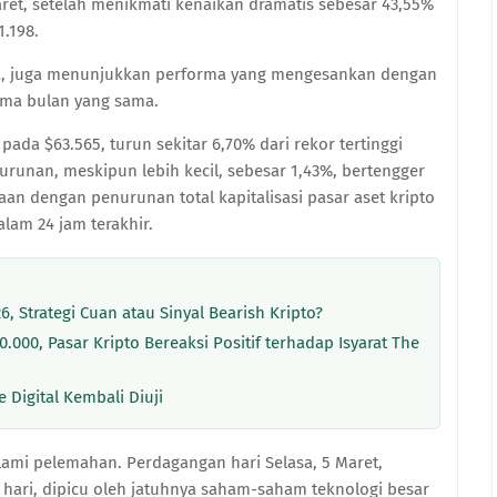
ret, setelah menikmati kenaikan dramatis sebesar 43,55%
1.198.
ya, juga menunjukkan performa yang mengesankan dengan
lama bulan yang sama.
pada $63.565, turun sekitar 6,70% dari rekor tertinggi
unan, meskipun lebih kecil, sebesar 1,43%, bertengger
maan dengan penurunan total kapitalisasi pasar aset kripto
alam 24 jam terakhir.
26, Strategi Cuan atau Sinyal Bearish Kripto?
.000, Pasar Kripto Bereaksi Positif terhadap Isyarat The
 Digital Kembali Diuji
alami pelemahan. Perdagangan hari Selasa, 5 Maret,
ari, dipicu oleh jatuhnya saham-saham teknologi besar