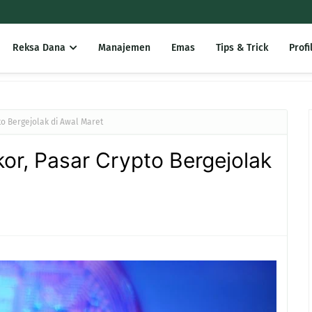
Reksa Dana
Manajemen
Emas
Tips & Trick
Profi
to Bergejolak di Awal Maret
or, Pasar Crypto Bergejolak