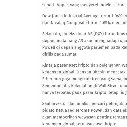
seperti Apple, yang menyeret indeks secar
Dow Jones Industrial Average turun 1,04% me
dan Nasdaq Composite turun 1,65% menjadi 
Selain itu, indeks dolar AS (DXY) turun tip
depan, mata uang AS akan menghadapi ujia
Powell di depan anggota parlemen pada Rab
dirilis pada Jumat.
Kinerja pasar aset kripto dan pelemahan Wa
keuangan global. Dengan Bitcoin mencetak
Ethereum juga mengikuti tren yang sama, inv
Sementara itu, kelemahan di Wall Street d
hanya terbatas pada pasar kripto, tetapi j
Saat investor dan analis mencari petunjuk 
pidato Ketua Fed Jerome Powell dan data ek
akan memberikan wawasan penting tentang
keuangan global, termasuk aset kripto.