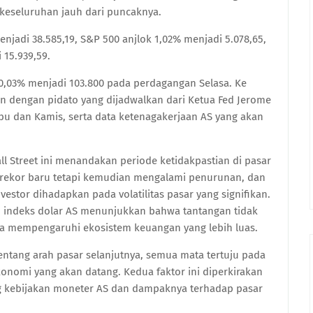
a keseluruhan jauh dari puncaknya.
njadi 38.585,19, S&P 500 anjlok 1,02% menjadi 5.078,65,
15.939,59.
is 0,03% menjadi 103.800 pada perdagangan Selasa. Ke
n dengan pidato yang dijadwalkan dari Ketua Fed Jerome
u dan Kamis, serta data ketenagakerjaan AS yang akan
ll Street ini menandakan periode ketidakpastian di pasar
 rekor baru tetapi kemudian mengalami penurunan, dan
estor dihadapkan pada volatilitas pasar yang signifikan.
an indeks dolar AS menunjukkan bahwa tantangan tidak
uga mempengaruhi ekosistem keuangan yang lebih luas.
tentang arah pasar selanjutnya, semua mata tertuju pada
onomi yang akan datang. Kedua faktor ini diperkirakan
 kebijakan moneter AS dan dampaknya terhadap pasar