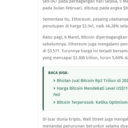
$69.047 pada perdagangan hari Selasa, 5 Ma
pada bulan Februari, ditutup pada angka $6
Sementara itu, Ethereum, pesaing utaman
penutupan di harga $3.341, naik 46,28% se
Rabu pagi, 6 Maret, Bitcoin diperdagangkan 
sebelumnya. Ethereum juga mengalami penur
di $3.571. Turunnya harga ini terjadi bersa
yang mencapai $2.308 triliun, turun 5,60% d
BACA JUGA:
Bhutan Jual Bitcoin Rp2 Triliun di 20
Harga Bitcoin Mendekati Level US$110
Fed
Bitcoin Terperosok: Ketika Optimisme
Di luar dunia kripto, Wall Street juga meng
menandai penurunan beruntun selama dua h