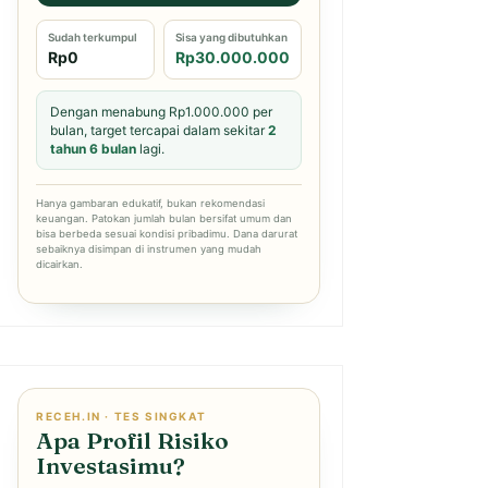
Sudah terkumpul
Sisa yang dibutuhkan
Rp0
Rp30.000.000
Dengan menabung Rp1.000.000 per
bulan, target tercapai dalam sekitar
2
tahun 6 bulan
lagi.
Hanya gambaran edukatif, bukan rekomendasi
keuangan. Patokan jumlah bulan bersifat umum dan
bisa berbeda sesuai kondisi pribadimu. Dana darurat
sebaiknya disimpan di instrumen yang mudah
dicairkan.
RECEH.IN · TES SINGKAT
Apa Profil Risiko
Investasimu?