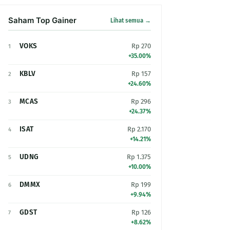
Saham Top Gainer
Lihat semua →
VOKS
Rp 270
1
+35.00%
KBLV
Rp 157
2
+24.60%
MCAS
Rp 296
3
+24.37%
ISAT
Rp 2.170
4
+14.21%
UDNG
Rp 1.375
5
+10.00%
DMMX
Rp 199
6
+9.94%
GDST
Rp 126
7
+8.62%