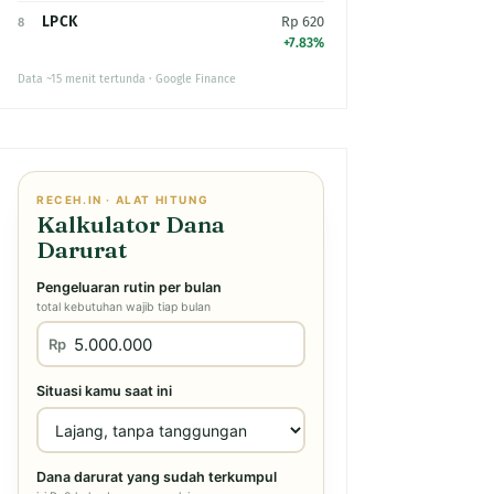
LPCK
Rp 620
8
+7.83%
Data ~15 menit tertunda · Google Finance
RECEH.IN · ALAT HITUNG
Kalkulator Dana
Darurat
Pengeluaran rutin per bulan
total kebutuhan wajib tiap bulan
Rp
Situasi kamu saat ini
Dana darurat yang sudah terkumpul