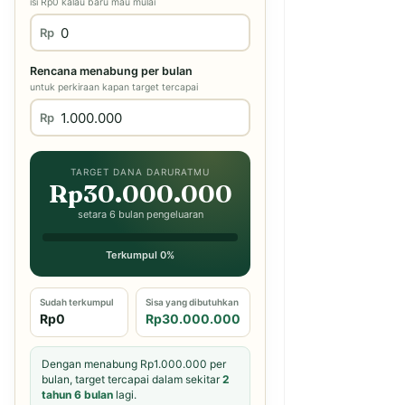
isi Rp0 kalau baru mau mulai
Rp
Rencana menabung per bulan
untuk perkiraan kapan target tercapai
Rp
TARGET DANA DARURATMU
Rp30.000.000
setara 6 bulan pengeluaran
Terkumpul 0%
Sudah terkumpul
Sisa yang dibutuhkan
Rp0
Rp30.000.000
Dengan menabung Rp1.000.000 per
bulan, target tercapai dalam sekitar
2
tahun 6 bulan
lagi.