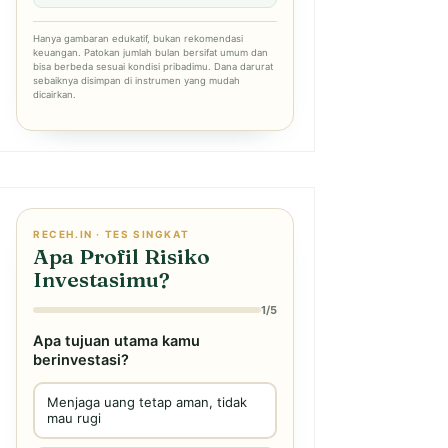
Hanya gambaran edukatif, bukan rekomendasi
keuangan. Patokan jumlah bulan bersifat umum dan
bisa berbeda sesuai kondisi pribadimu. Dana darurat
sebaiknya disimpan di instrumen yang mudah
dicairkan.
RECEH.IN · TES SINGKAT
Apa Profil Risiko
Investasimu?
1/5
Apa tujuan utama kamu
berinvestasi?
Menjaga uang tetap aman, tidak
mau rugi