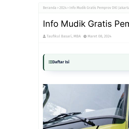
Beranda
2024
Info Mudik Gratis Pemprov DKI Jakart
Info Mudik Gratis Pe
Taufikul Basari, MBA
Maret 08, 2024
Daftar Isi