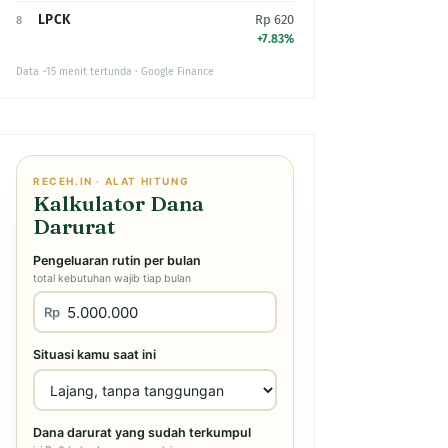
LPCK
Rp 620
8
+7.83%
Data ~15 menit tertunda · Google Finance
RECEH.IN · ALAT HITUNG
Kalkulator Dana
Darurat
Pengeluaran rutin per bulan
total kebutuhan wajib tiap bulan
Rp
Situasi kamu saat ini
Dana darurat yang sudah terkumpul