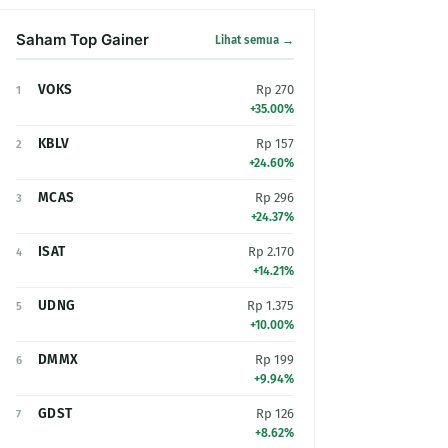
Saham Top Gainer
Lihat semua →
VOKS
Rp 270
1
+35.00%
KBLV
Rp 157
2
+24.60%
MCAS
Rp 296
3
+24.37%
ISAT
Rp 2.170
4
+14.21%
UDNG
Rp 1.375
5
+10.00%
DMMX
Rp 199
6
+9.94%
GDST
Rp 126
7
+8.62%