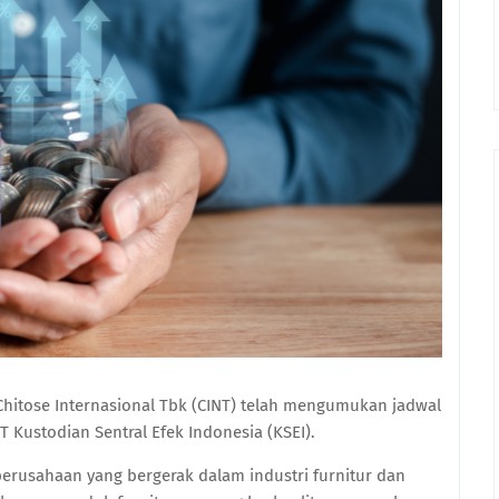
 Chitose Internasional Tbk (CINT) telah mengumukan jadwal
T Kustodian Sentral Efek Indonesia (KSEI).
 perusahaan yang bergerak dalam industri furnitur dan