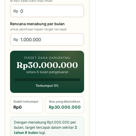
isi Rp0 kalau baru mau mulai
Rp
Rencana menabung per bulan
untuk perkiraan kapan target tercapai
Rp
TARGET DANA DARURATMU
Rp30.000.000
setara 6 bulan pengeluaran
Terkumpul 0%
Sudah terkumpul
Sisa yang dibutuhkan
Rp0
Rp30.000.000
Dengan menabung Rp1.000.000 per
bulan, target tercapai dalam sekitar
2
tahun 6 bulan
lagi.