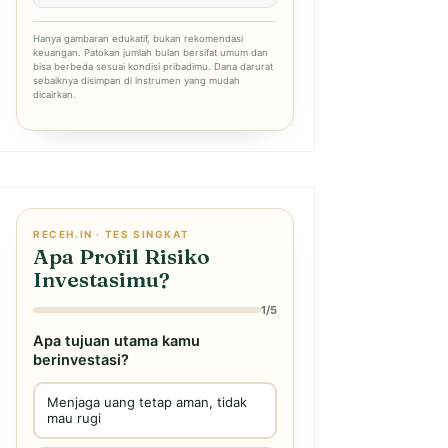
Hanya gambaran edukatif, bukan rekomendasi
keuangan. Patokan jumlah bulan bersifat umum dan
bisa berbeda sesuai kondisi pribadimu. Dana darurat
sebaiknya disimpan di instrumen yang mudah
dicairkan.
RECEH.IN · TES SINGKAT
Apa Profil Risiko
Investasimu?
1/5
Apa tujuan utama kamu
berinvestasi?
Menjaga uang tetap aman, tidak
mau rugi