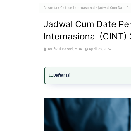
Beranda
Chitose Internasional
Jadwal Cum Date Pem
Jadwal Cum Date Pe
Internasional (CINT)
Taufikul Basari, MBA
April 28, 2024
Daftar Isi