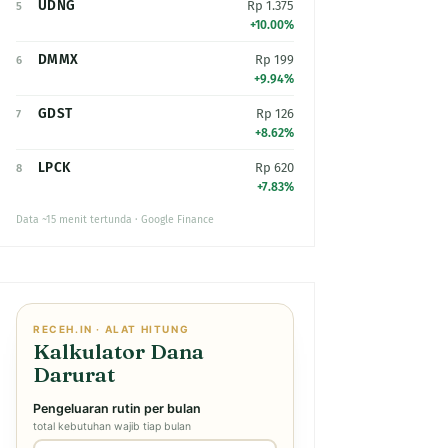
UDNG
Rp 1.375
5
+10.00%
DMMX
Rp 199
6
+9.94%
GDST
Rp 126
7
+8.62%
LPCK
Rp 620
8
+7.83%
Data ~15 menit tertunda · Google Finance
RECEH.IN · ALAT HITUNG
Kalkulator Dana
Darurat
Pengeluaran rutin per bulan
total kebutuhan wajib tiap bulan