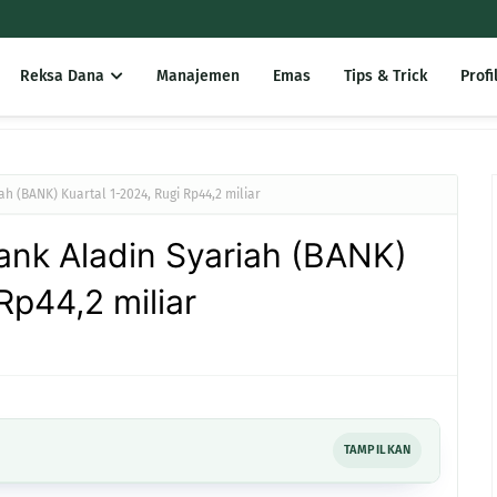
Reksa Dana
Manajemen
Emas
Tips & Trick
Profi
 (BANK) Kuartal 1-2024, Rugi Rp44,2 miliar
nk Aladin Syariah (BANK)
Rp44,2 miliar
TAMPILKAN