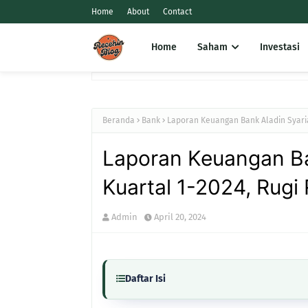
Home
About
Contact
Home
Saham
Investasi
Beranda
Bank
Laporan Keuangan Bank Aladin Syariah
Laporan Keuangan Ba
Kuartal 1-2024, Rugi 
Admin
April 20, 2024
Daftar Isi