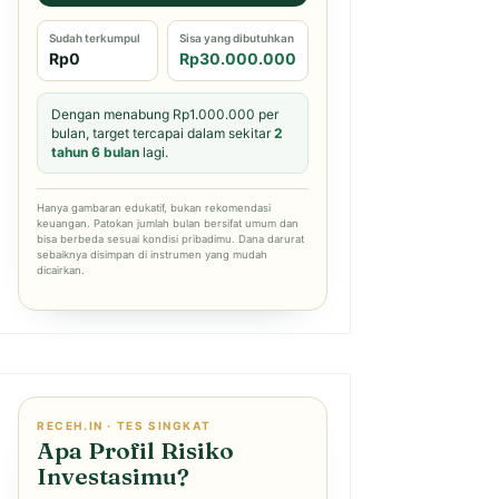
Sudah terkumpul
Sisa yang dibutuhkan
Rp0
Rp30.000.000
Dengan menabung Rp1.000.000 per
bulan, target tercapai dalam sekitar
2
tahun 6 bulan
lagi.
Hanya gambaran edukatif, bukan rekomendasi
keuangan. Patokan jumlah bulan bersifat umum dan
bisa berbeda sesuai kondisi pribadimu. Dana darurat
sebaiknya disimpan di instrumen yang mudah
dicairkan.
RECEH.IN · TES SINGKAT
Apa Profil Risiko
Investasimu?