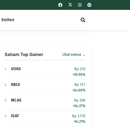
l Emiten
Saham Top Gainer
Lihat semua →
VOKS
Rp 270
1
+35.00%
KBLV
Rp 157
2
+24.60%
MCAS
Rp 296
3
+24.37%
ISAT
Rp 2.170
4
+14.21%