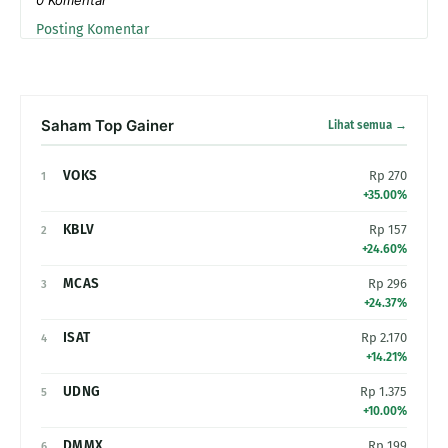
Posting Komentar
Saham Top Gainer
Lihat semua →
VOKS
Rp 270
1
+35.00%
KBLV
Rp 157
2
+24.60%
MCAS
Rp 296
3
+24.37%
ISAT
Rp 2.170
4
+14.21%
UDNG
Rp 1.375
5
+10.00%
DMMX
Rp 199
6