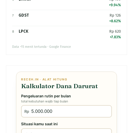
+9.94%
GDST
Rp 126
7
+8.62%
LPCK
Rp 620
8
+7.83%
Data ~15 menit tertunda · Google Finance
RECEH.IN · ALAT HITUNG
Kalkulator Dana Darurat
Pengeluaran rutin per bulan
total kebutuhan wajib tiap bulan
Rp
Situasi kamu saat ini