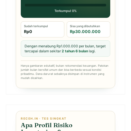
Terkumpul 0%
Sudah terkumpul
Sisa yang dibutuhkan
Rp0
Rp30.000.000
Dengan menabung Rp1.000.000 per bulan, target
tercapai dalam sekitar
2 tahun 6 bulan
lagi.
Hanya gambaran edukatif, bukan rekomendasi keuangan. Patokan
jumlah bulan bersifat umum dan bisa berbeda sesuai kondisi
pribadimu. Dana darurat sebaiknya disimpan di instrumen yang
mudah dicairkan.
RECEH.IN · TES SINGKAT
Apa Profil Risiko