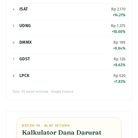
ISAT
Rp 2.170
4
+14.21%
UDNG
Rp 1.375
5
+10.00%
DMMX
Rp 199
6
+9.94%
GDST
Rp 126
7
+8.62%
LPCK
Rp 620
8
+7.83%
Data ~15 menit tertunda · Google Finance
RECEH.IN · ALAT HITUNG
Kalkulator Dana Darurat