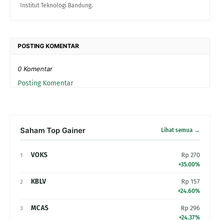
Institut Teknologi Bandung.
POSTING KOMENTAR
0 Komentar
Posting Komentar
Saham Top Gainer
Lihat semua →
VOKS
Rp 270
1
+35.00%
KBLV
Rp 157
2
+24.60%
MCAS
Rp 296
3
+24.37%