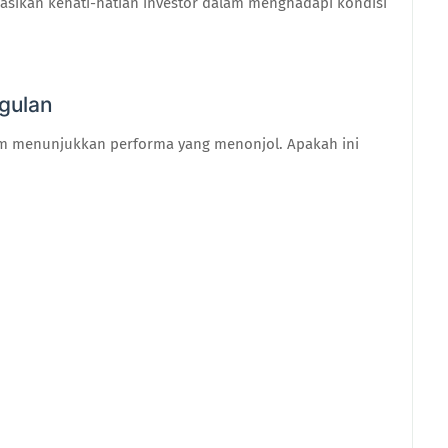
kasikan kehati-hatian investor dalam menghadapi kondisi
gulan
am menunjukkan performa yang menonjol. Apakah ini