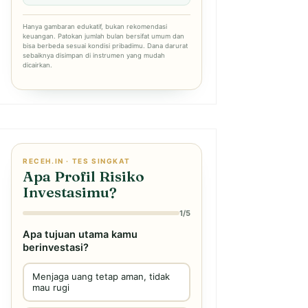
Hanya gambaran edukatif, bukan rekomendasi
keuangan. Patokan jumlah bulan bersifat umum dan
bisa berbeda sesuai kondisi pribadimu. Dana darurat
sebaiknya disimpan di instrumen yang mudah
dicairkan.
RECEH.IN · TES SINGKAT
Apa Profil Risiko
Investasimu?
1/5
Apa tujuan utama kamu
berinvestasi?
Menjaga uang tetap aman, tidak
mau rugi