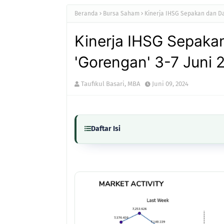
Beranda
Bursa Saham
Kinerja IHSG Sepakan dan Da
Kinerja IHSG Sepak
'Gorengan' 3-7 Juni 
Taufikul Basari, MBA
Juni 09, 2024
Daftar Isi