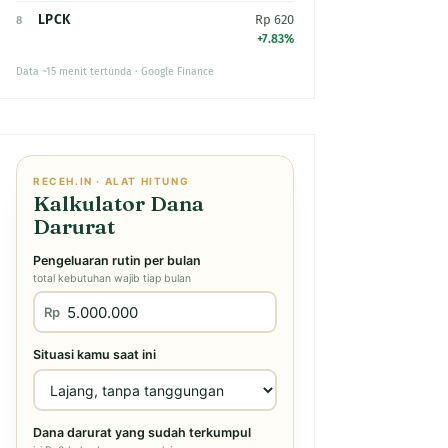
LPCK
Rp 620
8
+7.83%
Data ~15 menit tertunda · Google Finance
RECEH.IN · ALAT HITUNG
Kalkulator Dana
Darurat
Pengeluaran rutin per bulan
total kebutuhan wajib tiap bulan
Rp
Situasi kamu saat ini
Dana darurat yang sudah terkumpul