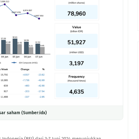
sar saham (Sumber:idx)
 Indonesia (BEI) dari 3-7 Juni 2024 menunjukkan