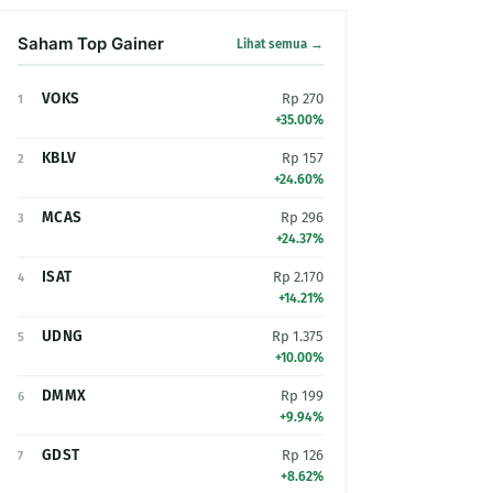
Saham Top Gainer
Lihat semua →
VOKS
Rp 270
1
+35.00%
KBLV
Rp 157
2
+24.60%
MCAS
Rp 296
3
+24.37%
ISAT
Rp 2.170
4
+14.21%
UDNG
Rp 1.375
5
+10.00%
DMMX
Rp 199
6
+9.94%
GDST
Rp 126
7
+8.62%