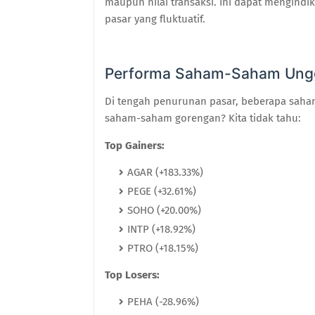
maupun nilai transaksi. Ini dapat mengindi
pasar yang fluktuatif.
Performa Saham-Saham Ung
Di tengah penurunan pasar, beberapa sah
saham-saham gorengan? Kita tidak tahu:
Top Gainers:
AGAR (+183.33%)
PEGE (+32.61%)
SOHO (+20.00%)
INTP (+18.92%)
PTRO (+18.15%)
Top Losers:
PEHA (-28.96%)