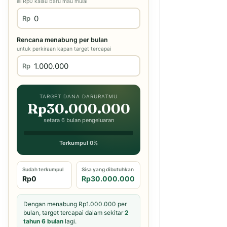
isi Rp0 kalau baru mau mulai
Rp
Rencana menabung per bulan
untuk perkiraan kapan target tercapai
Rp
TARGET DANA DARURATMU
Rp30.000.000
setara 6 bulan pengeluaran
Terkumpul 0%
Sudah terkumpul
Sisa yang dibutuhkan
Rp0
Rp30.000.000
Dengan menabung Rp1.000.000 per
bulan, target tercapai dalam sekitar
2
tahun 6 bulan
lagi.