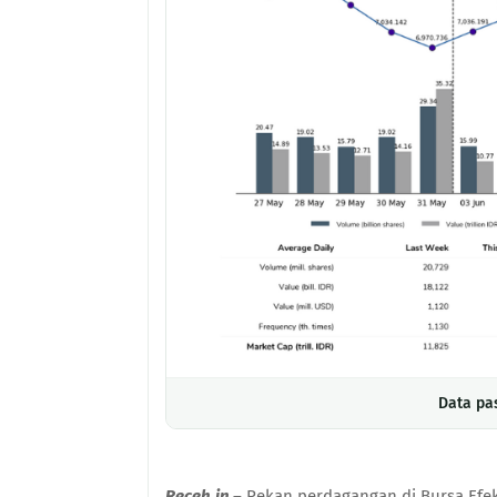
Data pa
Receh.in
– Pekan perdagangan di Bursa Efek