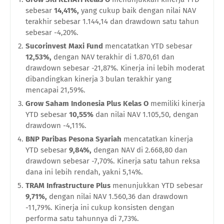
sebesar
14,41%,
yang cukup baik dengan nilai NAV
terakhir sebesar 1.144,14 dan drawdown satu tahun
sebesar -4,20%.
Sucorinvest Maxi Fund
mencatatkan YTD sebesar
12,53%,
dengan NAV terakhir di 1.870,61 dan
drawdown sebesar -21,87%. Kinerja ini lebih moderat
dibandingkan kinerja 3 bulan terakhir yang
mencapai 21,59%.
Grow Saham Indonesia Plus Kelas O
memiliki kinerja
YTD sebesar
10,55%
dan nilai NAV 1.105,50, dengan
drawdown -4,11%.
BNP Paribas Pesona Syariah
mencatatkan kinerja
YTD sebesar
9,84%,
dengan NAV di 2.668,80 dan
drawdown sebesar -7,70%. Kinerja satu tahun reksa
dana ini lebih rendah, yakni 5,14%.
TRAM Infrastructure Plus
menunjukkan YTD sebesar
9,71%,
dengan nilai NAV 1.560,36 dan drawdown
-11,79%. Kinerja ini cukup konsisten dengan
performa satu tahunnya di 7,73%.