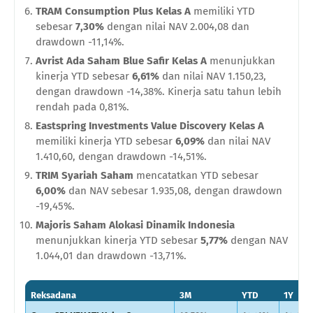
TRAM Consumption Plus Kelas A
memiliki YTD
sebesar
7,30%
dengan nilai NAV 2.004,08 dan
drawdown -11,14%.
Avrist Ada Saham Blue Safir Kelas A
menunjukkan
kinerja YTD sebesar
6,61%
dan nilai NAV 1.150,23,
dengan drawdown -14,38%. Kinerja satu tahun lebih
rendah pada 0,81%.
Eastspring Investments Value Discovery Kelas A
memiliki kinerja YTD sebesar
6,09%
dan nilai NAV
1.410,60, dengan drawdown -14,51%.
TRIM Syariah Saham
mencatatkan YTD sebesar
6,00%
dan NAV sebesar 1.935,08, dengan drawdown
-19,45%.
Majoris Saham Alokasi Dinamik Indonesia
menunjukkan kinerja YTD sebesar
5,77%
dengan NAV
1.044,01 dan drawdown -13,71%.
Reksadana
3M
YTD
1Y