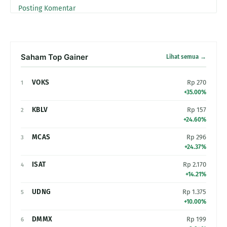
Posting Komentar
Saham Top Gainer
Lihat semua →
VOKS
Rp 270
1
+35.00%
KBLV
Rp 157
2
+24.60%
MCAS
Rp 296
3
+24.37%
ISAT
Rp 2.170
4
+14.21%
UDNG
Rp 1.375
5
+10.00%
DMMX
Rp 199
6