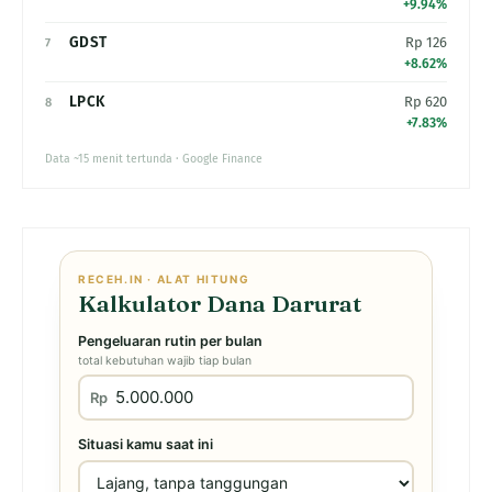
+9.94%
GDST
Rp 126
7
+8.62%
LPCK
Rp 620
8
+7.83%
Data ~15 menit tertunda · Google Finance
RECEH.IN · ALAT HITUNG
Kalkulator Dana Darurat
Pengeluaran rutin per bulan
total kebutuhan wajib tiap bulan
Rp
Situasi kamu saat ini