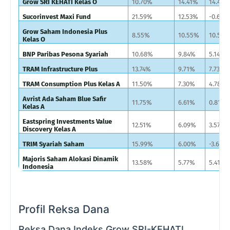
Grow SRI KEHATI Kelas O
10.70%
14.41%
14.41%
Sucorinvest Maxi Fund
21.59%
12.53%
-0.62%
Grow Saham Indonesia Plus
8.55%
10.55%
10.55
Kelas O
BNP Paribas Pesona Syariah
10.68%
9.84%
5.14%
TRAM Infrastructure Plus
13.74%
9.71%
7.73%
TRAM Consumption Plus Kelas A
11.50%
7.30%
4.78%
Avrist Ada Saham Blue Safir
11.75%
6.61%
0.81%
Kelas A
Eastspring Investments Value
12.51%
6.09%
3.57%
Discovery Kelas A
TRIM Syariah Saham
15.99%
6.00%
-3.68%
Majoris Saham Alokasi Dinamik
13.58%
5.77%
5.41%
Indonesia
Profil Reksa Dana
Reksa Dana Indeks Grow SRI-KEHATI