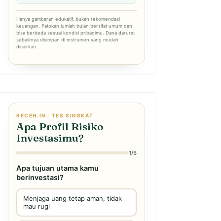
Hanya gambaran edukatif, bukan rekomendasi
keuangan. Patokan jumlah bulan bersifat umum dan
bisa berbeda sesuai kondisi pribadimu. Dana darurat
sebaiknya disimpan di instrumen yang mudah
dicairkan.
RECEH.IN · TES SINGKAT
Apa Profil Risiko
Investasimu?
1/5
Apa tujuan utama kamu
berinvestasi?
Menjaga uang tetap aman, tidak
mau rugi