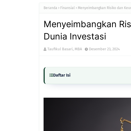
Beranda
Finansial
Menyeimbangkan Risiko dan Keun
Menyeimbangkan Ris
Dunia Investasi
Taufikul Basari, MBA
Desember 23, 2024
Daftar Isi