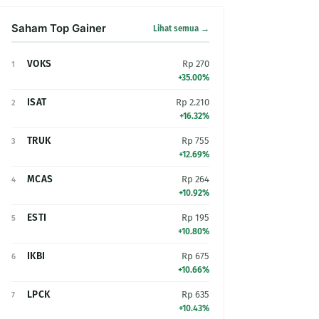
Saham Top Gainer
Lihat semua →
VOKS
Rp 270
1
+35.00%
ISAT
Rp 2.210
2
+16.32%
TRUK
Rp 755
3
+12.69%
MCAS
Rp 264
4
+10.92%
ESTI
Rp 195
5
+10.80%
IKBI
Rp 675
6
+10.66%
LPCK
Rp 635
7
+10.43%