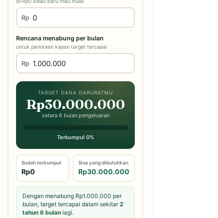
isi Rp0 kalau baru mau mulai
Rp
Rencana menabung per bulan
untuk perkiraan kapan target tercapai
Rp
TARGET DANA DARURATMU
Rp30.000.000
setara 6 bulan pengeluaran
Terkumpul 0%
Sudah terkumpul
Sisa yang dibutuhkan
Rp0
Rp30.000.000
Dengan menabung Rp1.000.000 per
bulan, target tercapai dalam sekitar
2
tahun 6 bulan
lagi.