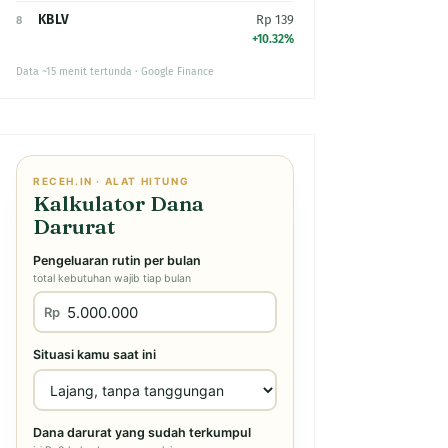
KBLV
Rp 139
8
+10.32%
Data ~15 menit tertunda · Google Finance
RECEH.IN · ALAT HITUNG
Kalkulator Dana
Darurat
Pengeluaran rutin per bulan
total kebutuhan wajib tiap bulan
Rp
Situasi kamu saat ini
Dana darurat yang sudah terkumpul