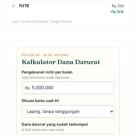
FUTR
Rp 358
8
+14.74%
Data ~15 menit tertunda · Google Finance
RECEH.IN · ALAT HITUNG
Kalkulator Dana Darurat
Pengeluaran rutin per bulan
total kebutuhan wajib tiap bulan
Rp
Situasi kamu saat ini
Dana darurat yang sudah terkumpul
isi Rp0 kalau baru mau mulai