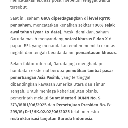
mencatatkan ekuitas positif sebelum tenggat waktu
tersebut.
Saat ini, saham
GIAA diperdagangkan di level Rp110
per saham
, mencatatkan kenaikan sekitar
100% sejak
awal tahun (year-to-date)
. Meski demikian, saham
Garuda masih menyandang
notasi khusus E dan X
di
papan BEI, yang menandakan emiten memiliki ekuitas
negatif dan tengah berada dalam
pemantauan khusus
.
Selain faktor internal, Garuda juga menghadapi
hambatan eksternal berupa
pemulihan lambat pasar
penerbangan Asia Pasifik
, yang tertinggal
dibandingkan kawasan Amerika Utara dan Timur
Tengah. Untuk menjaga keberlanjutan bisnis,
pemerintah melalui
Surat Menteri BUMN No. S-
373/MBU/06/2025
dan
Persetujuan Presiden No. B-
299/M/D-1/HK.02.02/06/2025
telah merestui
restrukturisasi lanjutan Garuda Indonesia
.