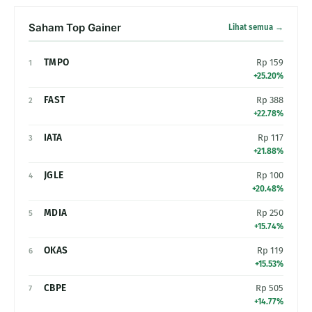
Saham Top Gainer
Lihat semua →
TMPO
Rp 159
1
+25.20%
FAST
Rp 388
2
+22.78%
IATA
Rp 117
3
+21.88%
JGLE
Rp 100
4
+20.48%
MDIA
Rp 250
5
+15.74%
OKAS
Rp 119
6
+15.53%
CBPE
Rp 505
7
+14.77%