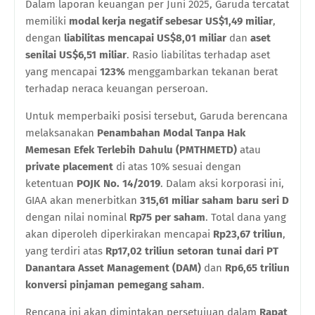
Dalam laporan keuangan per Juni 2025, Garuda tercatat
memiliki
modal kerja negatif sebesar US$1,49 miliar
,
dengan
liabilitas mencapai US$8,01 miliar
dan
aset
senilai US$6,51 miliar
. Rasio liabilitas terhadap aset
yang mencapai
123%
menggambarkan tekanan berat
terhadap neraca keuangan perseroan.
Untuk memperbaiki posisi tersebut, Garuda berencana
melaksanakan
Penambahan Modal Tanpa Hak
Memesan Efek Terlebih Dahulu (PMTHMETD)
atau
private placement
di atas 10% sesuai dengan
ketentuan
POJK No. 14/2019
. Dalam aksi korporasi ini,
GIAA akan menerbitkan
315,61 miliar saham baru seri D
dengan nilai nominal
Rp75 per saham
. Total dana yang
akan diperoleh diperkirakan mencapai
Rp23,67 triliun
,
yang terdiri atas
Rp17,02 triliun setoran tunai dari PT
Danantara Asset Management (DAM)
dan
Rp6,65 triliun
konversi pinjaman pemegang saham
.
Rencana ini akan dimintakan persetujuan dalam
Rapat