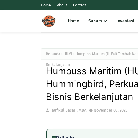
Home
About
Contact
Home
Saham
Investasi
Beranda
HUMI
Humpuss Maritim (HUMI) Tambah Kap
Berkelanjutan
Humpuss Maritim (H
Hummingbird, Perku
Bisnis Berkelanjutan
Taufikul Basari, MBA
November 05, 2025
Daftar Isi