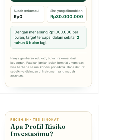
Sudah terkumpul
Sisa yang dibutuhkan
Rp0
Rp30.000.000
Dengan menabung Rp1.000.000 per
bulan, target tercapai dalam sekitar
2
tahun 6 bulan
lagi.
Hanya gambaran edukatif, bukan rekomendasi
keuangan. Patokan jumlah bulan bersifat umum dan
bisa berbeda sesuai kondisi pribadimu. Dana darurat
sebaiknya disimpan di instrumen yang mudah
dicairkan.
RECEH.IN · TES SINGKAT
Apa Profil Risiko
Investasimu?