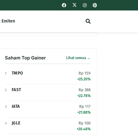
l Emiten
Saham Top Gainer
Lihat semua →
TMPO
Rp 159
1
+25.20%
FAST
Rp 388
2
+22.78%
IATA
Rp 117
3
+21.88%
JGLE
Rp 100
4
+20.48%