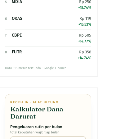
MDIA
Rp 250
5
+15.74%
OKAS
Rp 119
6
+15.53%
CBPE
Rp 505
7
+14.77%
FUTR
Rp 358
8
+14.74%
Data ~15 menit tertunda · Google Finance
RECEH.IN · ALAT HITUNG
Kalkulator Dana
Darurat
Pengeluaran rutin per bulan
total kebutuhan wajib tiap bulan