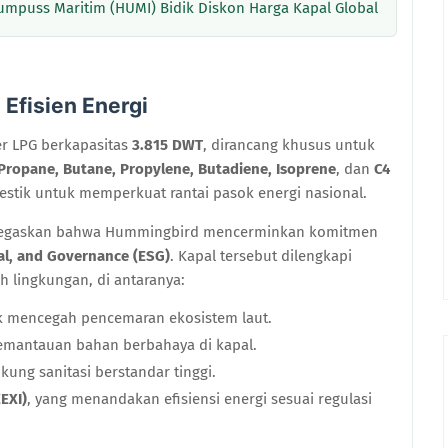
umpuss Maritim (HUMI) Bidik Diskon Harga Kapal Global
Efisien Energi
r LPG berkapasitas
3.815 DWT
, dirancang khusus untuk
Propane, Butane, Propylene, Butadiene, Isoprene
, dan
C4
mestik untuk memperkuat rantai pasok energi nasional.
 menegaskan bahwa Hummingbird mencerminkan komitmen
al, and Governance (ESG)
. Kapal tersebut dilengkapi
 lingkungan, di antaranya:
k mencegah pencemaran ekosistem laut.
emantauan bahan berbahaya di kapal.
kung sanitasi berstandar tinggi.
EEXI)
, yang menandakan efisiensi energi sesuai regulasi