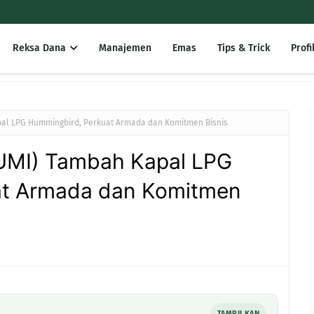
Reksa Dana
Manajemen
Emas
Tips & Trick
Profi
al LPG Hummingbird, Perkuat Armada dan Komitmen Bisnis
UMI) Tambah Kapal LPG
at Armada dan Komitmen
TAMPILKAN