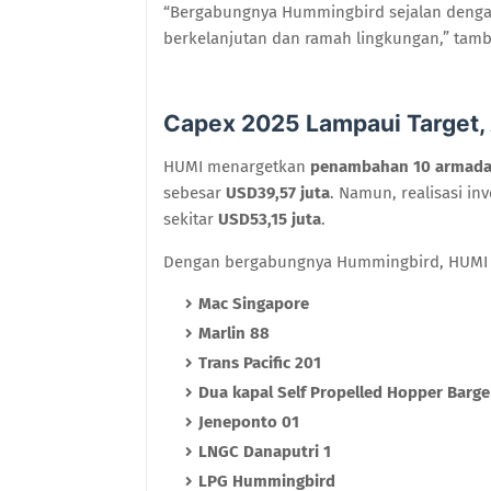
“Bergabungnya Hummingbird sejalan dengan
berkelanjutan dan ramah lingkungan,” tamb
Capex 2025 Lampaui Target,
HUMI menargetkan
penambahan 10 armad
sebesar
USD39,57 juta
. Namun, realisasi in
sekitar
USD53,15 juta
.
Dengan bergabungnya Hummingbird, HUMI kin
Mac Singapore
Marlin 88
Trans Pacific 201
Dua kapal Self Propelled Hopper Barge
Jeneponto 01
LNGC Danaputri 1
LPG Hummingbird