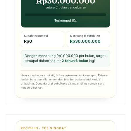
Rp30.000.000
setara 6 bulan pengeluaran
Terkumpul 0%
Sudah terkumpul
Sisa yang dibutuhkan
Rp0
Rp30.000.000
Dengan menabung Rp1.000.000 per bulan, target
tercapai dalam sekitar
2 tahun 6 bulan
lagi.
Hanya gambaran edukatif, bukan rekomendasi keuangan. Patokan
jumlah bulan bersifat umum dan bisa berbeda sesuai kondisi
pribadimu. Dana darurat sebaiknya disimpan di instrumen yang
mudah dicairkan.
RECEH.IN · TES SINGKAT