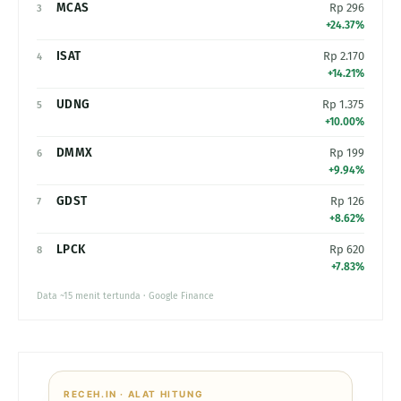
MCAS
Rp 296
3
+24.37%
ISAT
Rp 2.170
4
+14.21%
UDNG
Rp 1.375
5
+10.00%
DMMX
Rp 199
6
+9.94%
GDST
Rp 126
7
+8.62%
LPCK
Rp 620
8
+7.83%
Data ~15 menit tertunda · Google Finance
RECEH.IN · ALAT HITUNG