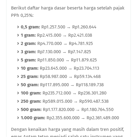
Berikut daftar harga dasar beserta harga setelah pajak
PPh 0,25%:
0,5 gram:
Rp1.257.500 → Rp1.260.644
1 gram:
Rp2.415.000 → Rp2.421.038
2 gram:
Rp4.770.000 → Rp4.781.925
3 gram:
Rp7.130.000 → Rp7.147.825
5 gram:
Rp11.850.000 → Rp11.879.625
10 gram:
Rp23.645.000 → Rp23.704.113
25 gram:
Rp58.987.000 → Rp59.134.468
50 gram:
Rp117.895.000 → Rp118.189.738
100 gram:
Rp235.712.000 → Rp236.301.280
250 gram:
Rp589.015.000 → Rp590.487.538
500 gram:
Rp1.177.820.000 → Rp1.180.764.550
1.000 gram:
Rp2.355.600.000 → Rp2.361.489.000
Dengan kenaikan harga yang masih dalam tren positif,
emas Antam tetap menjadi salah satu instrumen yang