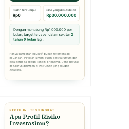
Sudah terkumpul
Sisa yang dibutuhkan
Rp0
Rp30.000.000
Dengan menabung Rp1.000.000 per
bulan, target tercapai dalam sekitar
2
tahun 6 bulan
lagi.
Hanya gambaran edukatif, bukan rekomendasi
keuangan. Patokan jumlah bulan bersifat umum dan
bisa berbeda sesuai kondisi pribadimu. Dana darurat
sebaiknya disimpan di instrumen yang mudah
dicairkan.
RECEH.IN · TES SINGKAT
Apa Profil Risiko
Investasimu?