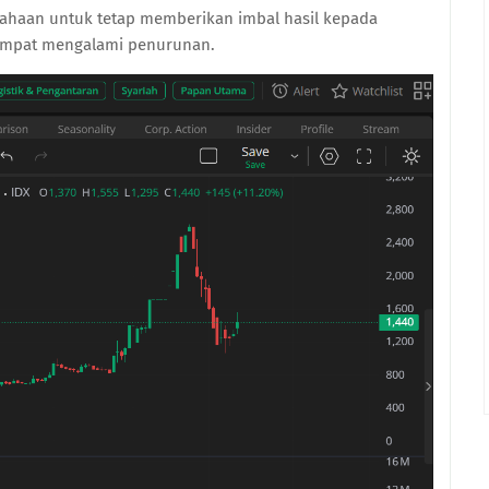
ahaan untuk tetap memberikan imbal hasil kepada
empat mengalami penurunan.