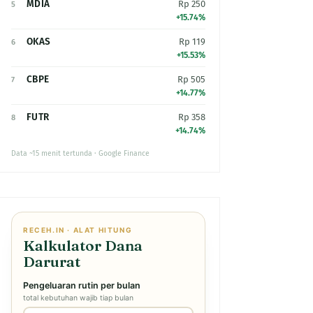
MDIA
Rp 250
5
+15.74%
OKAS
Rp 119
6
+15.53%
CBPE
Rp 505
7
+14.77%
FUTR
Rp 358
8
+14.74%
Data ~15 menit tertunda · Google Finance
RECEH.IN · ALAT HITUNG
Kalkulator Dana
Darurat
Pengeluaran rutin per bulan
total kebutuhan wajib tiap bulan