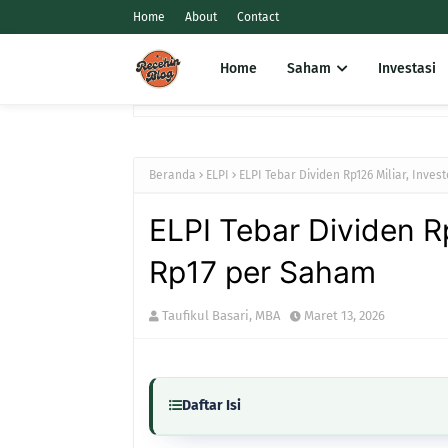
Home
About
Contact
Home
Saham
Investasi
Beranda
ELPI
ELPI Tebar Dividen Rp126 Miliar, Inve
ELPI Tebar Dividen Rp
Rp17 per Saham
Taufikul Basari, MBA
Maret 13, 2026
Daftar Isi