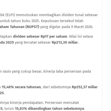
 Tbk (ELPI) memutuskan membagikan dividen tunai sebesar
ntuk tahun buku 2025. Keputusan tersebut telah
aham Tahunan (RUPST)
yang digelar pada 9 Maret 2026.
etapkan
dividen sebesar Rp17 per saham
. Nilai ini setara
ada 2025
yang tercatat sebesar
Rp213,30 miliar
.
rasio yang cukup besar, kinerja laba perseroan pada
un
15,48% secara tahunan
, dari sebelumnya
Rp252,37 miliar
025
.
hnya kinerja pendapatan. Perseroan mencatat
25
, turun
15,83% dibandingkan tahun sebelumnya
.