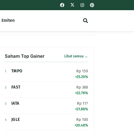
l Emiten
Saham Top Gainer
Lihat semua →
TMPO
Rp 159
1
+25.20%
FAST
Rp 388
2
+22.78%
IATA
Rp 117
3
+21.88%
JGLE
Rp 100
4
+20.48%