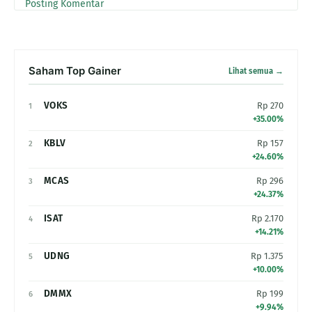
Posting Komentar
Saham Top Gainer
Lihat semua →
VOKS
Rp 270
1
+35.00%
KBLV
Rp 157
2
+24.60%
MCAS
Rp 296
3
+24.37%
ISAT
Rp 2.170
4
+14.21%
UDNG
Rp 1.375
5
+10.00%
DMMX
Rp 199
6
+9.94%