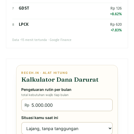
GDST
Rp 126
7
+8.62%
LPCK
Rp 620
8
+7.83%
Data ~15 menit tertunda · Google Finance
RECEH.IN · ALAT HITUNG
Kalkulator Dana Darurat
Pengeluaran rutin per bulan
total kebutuhan wajib tiap bulan
Rp
Situasi kamu saat ini