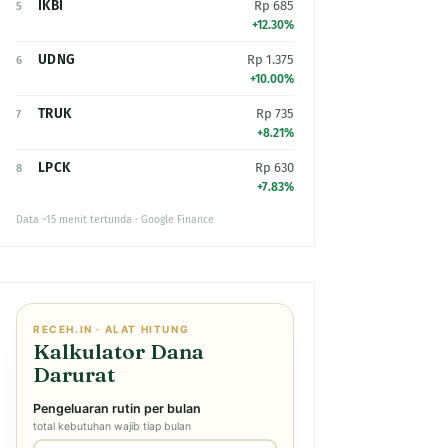
IKBI
Rp 685
5
+12.30%
UDNG
Rp 1.375
6
+10.00%
TRUK
Rp 735
7
+8.21%
LPCK
Rp 630
8
+7.83%
Data ~15 menit tertunda · Google Finance
RECEH.IN · ALAT HITUNG
Kalkulator Dana
Darurat
Pengeluaran rutin per bulan
total kebutuhan wajib tiap bulan