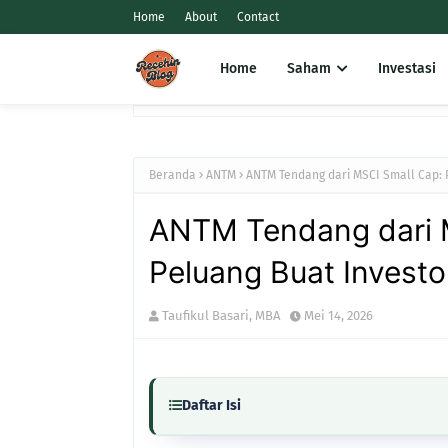
Home
About
Contact
Home
Saham
Investasi
Beranda
ANTM
ANTM Tendang dari MSCI Small Cap: 
ANTM Tendang dari M
Peluang Buat Investo
Taufikul Basari, MBA
Mei 14, 2026
Daftar Isi