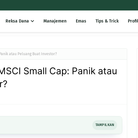
Reksa Dana
Manajemen
Emas
Tips & Trick
Profi
Panik atau Peluang Buat Investor?
SCI Small Cap: Panik atau
r?
TAMPILKAN