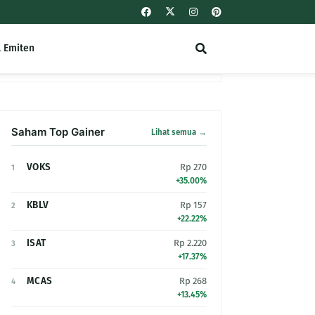
l Emiten
Saham Top Gainer
Lihat semua →
VOKS
Rp 270
1
+35.00%
KBLV
Rp 157
2
+22.22%
ISAT
Rp 2.220
3
+17.37%
MCAS
Rp 268
4
+13.45%