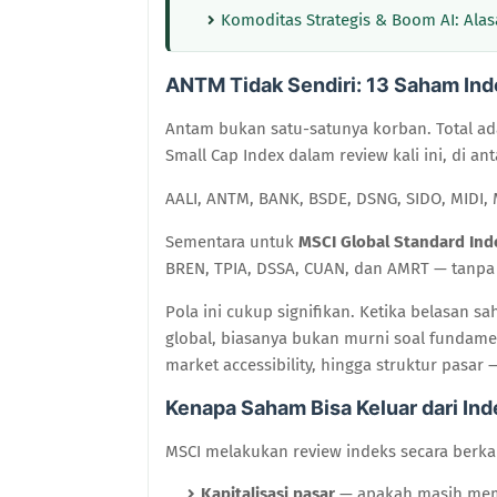
Komoditas Strategis & Boom AI: Alas
ANTM Tidak Sendiri: 13 Saham Ind
Antam bukan satu-satunya korban. Total a
Small Cap Index dalam review kali ini, di an
AALI, ANTM, BANK, BSDE, DSNG, SIDO, MIDI, 
Sementara untuk
MSCI Global Standard Ind
BREN, TPIA, DSSA, CUAN, dan AMRT — tanp
Pola ini cukup signifikan. Ketika belasan s
global, biasanya bukan murni soal fundament
market accessibility, hingga struktur pasar 
Kenapa Saham Bisa Keluar dari In
MSCI melakukan review indeks secara berk
Kapitalisasi pasar
— apakah masih meme