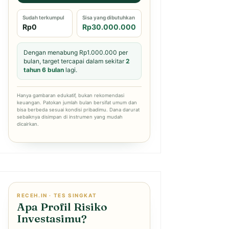
Sudah terkumpul
Sisa yang dibutuhkan
Rp0
Rp30.000.000
Dengan menabung Rp1.000.000 per
bulan, target tercapai dalam sekitar
2
tahun 6 bulan
lagi.
Hanya gambaran edukatif, bukan rekomendasi
keuangan. Patokan jumlah bulan bersifat umum dan
bisa berbeda sesuai kondisi pribadimu. Dana darurat
sebaiknya disimpan di instrumen yang mudah
dicairkan.
RECEH.IN · TES SINGKAT
Apa Profil Risiko
Investasimu?