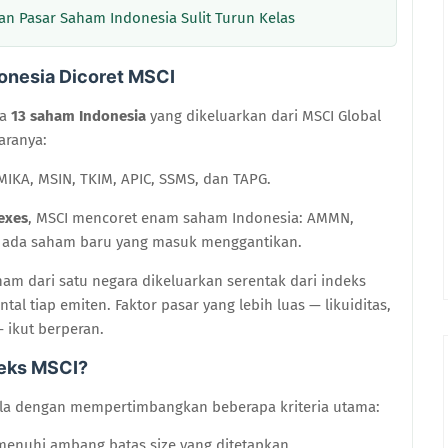
an Pasar Saham Indonesia Sulit Turun Kelas
onesia Dicoret MSCI
da
13 saham Indonesia
yang dikeluarkan dari MSCI Global
taranya:
MIKA, MSIN, TKIM, APIC, SSMS, dan TAPG.
exes
, MSCI mencoret enam saham Indonesia: AMMN,
a ada saham baru yang masuk menggantikan.
aham dari satu negara dikeluarkan serentak dari indeks
al tiap emiten. Faktor pasar yang lebih luas — likuiditas,
— ikut berperan.
deks MSCI?
ala dengan mempertimbangkan beberapa kriteria utama:
nuhi ambang batas size yang ditetapkan