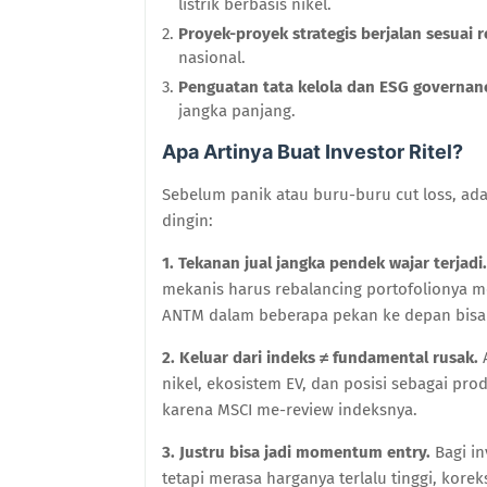
listrik berbasis nikel.
Proyek-proyek strategis berjalan sesuai 
nasional.
Penguatan tata kelola dan ESG governan
jangka panjang.
Apa Artinya Buat Investor Ritel?
Sebelum panik atau buru-buru cut loss, ada
dingin:
1. Tekanan jual jangka pendek wajar terjadi.
mekanis harus rebalancing portofolionya me
ANTM dalam beberapa pekan ke depan bisa
2. Keluar dari indeks ≠ fundamental rusak.
A
nikel, ekosistem EV, dan posisi sebagai pr
karena MSCI me-review indeksnya.
3. Justru bisa jadi momentum entry.
Bagi in
tetapi merasa harganya terlalu tinggi, korek