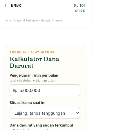
BNBR
Rp 109
8
+7.92%
Data ~15 menit tertunda · Google Finance
RECEH.IN · ALAT HITUNG
Kalkulator Dana
Darurat
Pengeluaran rutin per bulan
total kebutuhan wajib tiap bulan
Rp
Situasi kamu saat ini
Dana darurat yang sudah terkumpul