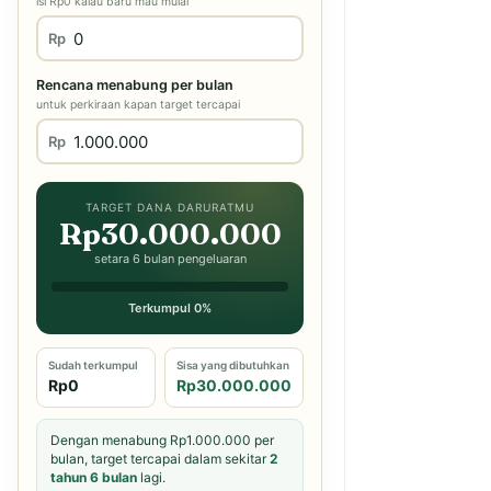
isi Rp0 kalau baru mau mulai
Rp
Rencana menabung per bulan
untuk perkiraan kapan target tercapai
Rp
TARGET DANA DARURATMU
Rp30.000.000
setara 6 bulan pengeluaran
Terkumpul 0%
Sudah terkumpul
Sisa yang dibutuhkan
Rp0
Rp30.000.000
Dengan menabung Rp1.000.000 per
bulan, target tercapai dalam sekitar
2
tahun 6 bulan
lagi.