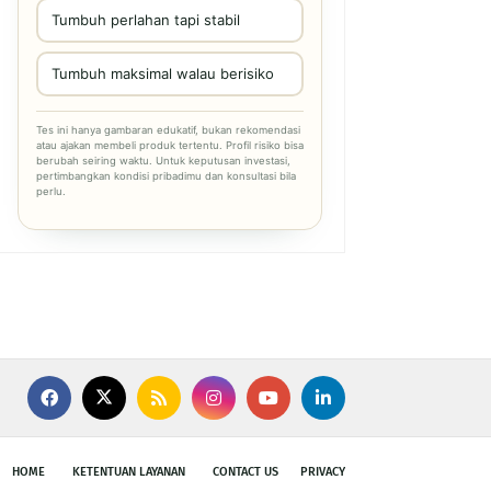
Tumbuh perlahan tapi stabil
Tumbuh maksimal walau berisiko
Tes ini hanya gambaran edukatif, bukan rekomendasi
atau ajakan membeli produk tertentu. Profil risiko bisa
berubah seiring waktu. Untuk keputusan investasi,
pertimbangkan kondisi pribadimu dan konsultasi bila
perlu.
HOME
KETENTUAN LAYANAN
CONTACT US
PRIVACY