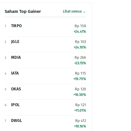
Saham Top Gainer
Lihat semua →
TMPO
Rp 158
1
+24.41%
JGLE
Rp 103
2
+24.10%
MDIA
Rp 266
3
+23.15%
IATA
Rp 115
4
+19.79%
OKAS
Rp 120
5
+16.50%
IPOL
Rp 121
6
+11.01%
DWGL
Rp 412
7
+10.16%