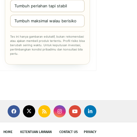
Tumbuh perlahan tapi stabil
Tumbuh maksimal walau berisiko
Tes ini hanya gambaran edukatif, bukan rekomendasi
atau ajakan membeli produk tertentu. Profil risiko bisa
berubah seiring waktu. Untuk keputusan investasi,
pertimbangkan kondisi pribadimu dan konsultasi bila
perlu.
HOME
KETENTUAN LAYANAN
CONTACT US
PRIVACY