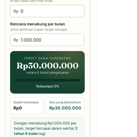
isi Rp0 kalau baru mau mulai
Rp
Rencana menabung per bulan
untuk perkiraan kapan target tercapai
Rp
TARGET DANA DARURATMU
Rp30.000.000
setara 6 bulan pengeluaran
Terkumpul 0%
Sudah terkumpul
Sisa yang dibutuhkan
Rp0
Rp30.000.000
Dengan menabung Rp1.000.000 per
bulan, target tercapai dalam sekitar
2
tahun 6 bulan
lagi.