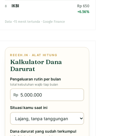
IKBI
Rp 650
8
+6.56%
Data ~15 menit tertunda · Google Finance
RECEH.IN · ALAT HITUNG
Kalkulator Dana
Darurat
Pengeluaran rutin per bulan
total kebutuhan wajib tiap bulan
Rp
Situasi kamu saat ini
Dana darurat yang sudah terkumpul