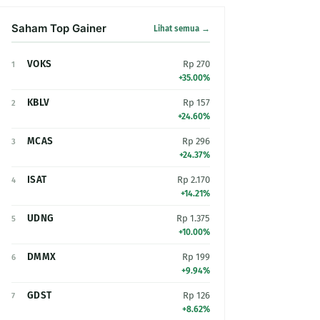
Saham Top Gainer
Lihat semua →
VOKS
Rp 270
1
+35.00%
KBLV
Rp 157
2
+24.60%
MCAS
Rp 296
3
+24.37%
ISAT
Rp 2.170
4
+14.21%
UDNG
Rp 1.375
5
+10.00%
DMMX
Rp 199
6
+9.94%
GDST
Rp 126
7
+8.62%