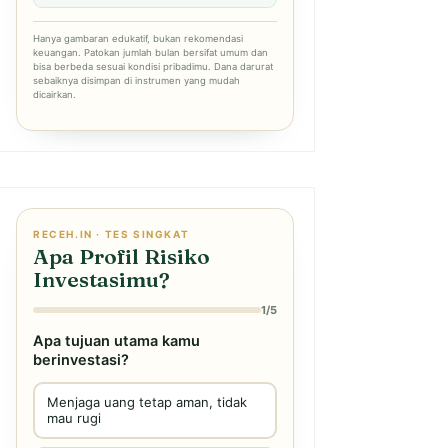
Hanya gambaran edukatif, bukan rekomendasi
keuangan. Patokan jumlah bulan bersifat umum dan
bisa berbeda sesuai kondisi pribadimu. Dana darurat
sebaiknya disimpan di instrumen yang mudah
dicairkan.
RECEH.IN · TES SINGKAT
Apa Profil Risiko
Investasimu?
1/5
Apa tujuan utama kamu
berinvestasi?
Menjaga uang tetap aman, tidak
mau rugi