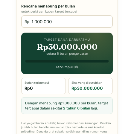
Rencana menabung per bulan
untuk perkiraan kapan target tercapai
Rp
TARGET DANA DARURATMU
Rp30.000.000
setara 6 bulan pengeluaran
Terkumpul 0%
Sudah terkumpul
Sisa yang dibutuhkan
Rp0
Rp30.000.000
Dengan menabung Rp1.000.000 per bulan, target
tercapai dalam sekitar
2 tahun 6 bulan
lagi.
Hanya gambaran edukatif, bukan rekomendasi keuangan. Patokan
jumlah bulan bersifat umum dan bisa berbeda sesuai kondisi
pribadimu. Dana darurat sebaiknya disimpan di instrumen yang