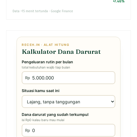
+7.46%
Data ~15 menit tertunda · Google Finance
RECEH.IN · ALAT HITUNG
Kalkulator Dana Darurat
Pengeluaran rutin per bulan
total kebutuhan wajib tiap bulan
Rp
Situasi kamu saat ini
Dana darurat yang sudah terkumpul
isi Rp0 kalau baru mau mulai
Rp