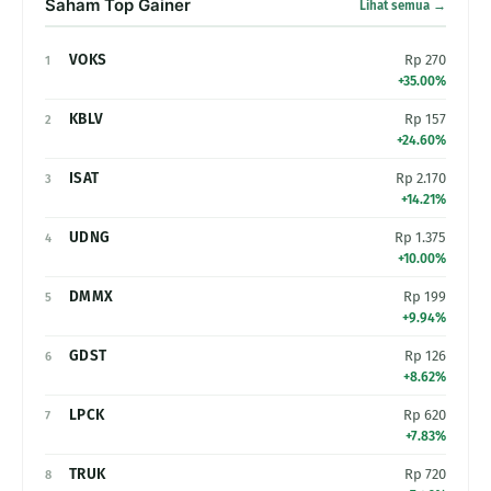
Saham Top Gainer
Lihat semua →
VOKS
Rp 270
1
+35.00%
KBLV
Rp 157
2
+24.60%
ISAT
Rp 2.170
3
+14.21%
UDNG
Rp 1.375
4
+10.00%
DMMX
Rp 199
5
+9.94%
GDST
Rp 126
6
+8.62%
LPCK
Rp 620
7
+7.83%
TRUK
Rp 720
8