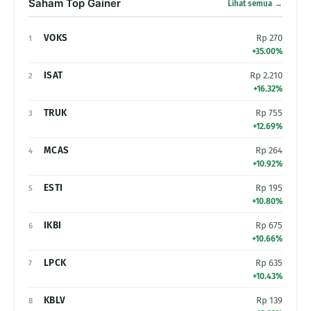
Saham Top Gainer
Lihat semua →
VOKS
Rp 270
1
+35.00%
ISAT
Rp 2.210
2
+16.32%
TRUK
Rp 755
3
+12.69%
MCAS
Rp 264
4
+10.92%
ESTI
Rp 195
5
+10.80%
IKBI
Rp 675
6
+10.66%
LPCK
Rp 635
7
+10.43%
KBLV
Rp 139
8