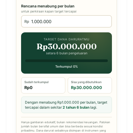
Rencana menabung per bulan
untuk perkiraan kapan target tercapai
Rp
TARGET DANA DARURATMU
Rp30.000.000
setara 6 bulan pengeluaran
Terkumpul 0%
Sudah terkumpul
Sisa yang dibutuhkan
Rp0
Rp30.000.000
Dengan menabung Rp1.000.000 per bulan, target
tercapai dalam sekitar
2 tahun 6 bulan
lagi.
Hanya gambaran edukatif, bukan rekomendasi keuangan. Patokan
jumlah bulan bersifat umum dan bisa berbeda sesuai kondisi
pribadimu. Dana darurat sebaiknya disimpan di instrumen yang