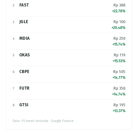
FAST
Rp 388
2
+22.78%
JGLE
Rp 100
3
+20.48%
MDIA
Rp 250
4
+15.74%
OKAS
Rp 119
5
+15.53%
CBPE
Rp 505
6
+14.77%
FUTR
Rp 358
7
+14.74%
GTSI
Rp 195
8
+13.37%
Data ~15 menit tertunda · Google Finance