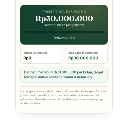
TARGET DANA DARURATMU
Rp30.000.000
setara 6 bulan pengeluaran
Terkumpul 0%
Sudah terkumpul
Sisa yang dibutuhkan
Rp0
Rp30.000.000
Dengan menabung Rp1.000.000 per bulan, target
tercapai dalam sekitar
2 tahun 6 bulan
lagi.
Hanya gambaran edukatif, bukan rekomendasi keuangan. Patokan
jumlah bulan bersifat umum dan bisa berbeda sesuai kondisi
pribadimu. Dana darurat sebaiknya disimpan di instrumen yang
mudah dicairkan.