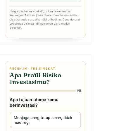
Hanya gambaran edukatif, bukan rekomendasi
keuangan. Patokan jumlah bulan bersifat umum dan
bisa berbeda sesuai kondisi pribadimu. Dana darurat
sebaiknya disimpan di instrumen yang mudah
dicairkan.
RECEH.IN · TES SINGKAT
Apa Profil Risiko
Investasimu?
1/5
Apa tujuan utama kamu
berinvestasi?
Menjaga uang tetap aman, tidak
mau rugi