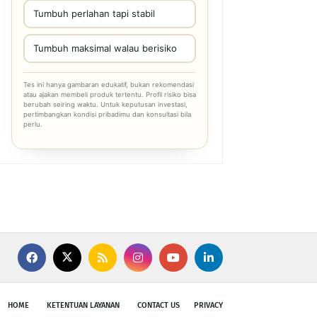
Tumbuh perlahan tapi stabil
Tumbuh maksimal walau berisiko
Tes ini hanya gambaran edukatif, bukan rekomendasi
atau ajakan membeli produk tertentu. Profil risiko bisa
berubah seiring waktu. Untuk keputusan investasi,
pertimbangkan kondisi pribadimu dan konsultasi bila
perlu.
HOME
KETENTUAN LAYANAN
CONTACT US
PRIVACY