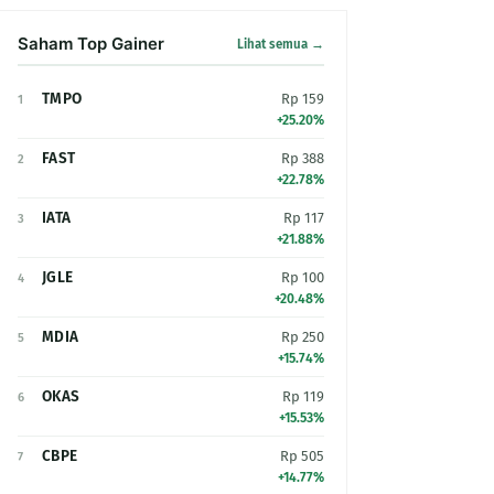
Saham Top Gainer
Lihat semua →
TMPO
Rp 159
1
+25.20%
FAST
Rp 388
2
+22.78%
IATA
Rp 117
3
+21.88%
JGLE
Rp 100
4
+20.48%
MDIA
Rp 250
5
+15.74%
OKAS
Rp 119
6
+15.53%
CBPE
Rp 505
7
+14.77%