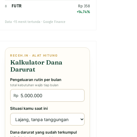
FUTR
Rp 358
8
+14.74%
Data ~15 menit tertunda · Google Finance
RECEH.IN · ALAT HITUNG
Kalkulator Dana
Darurat
Pengeluaran rutin per bulan
total kebutuhan wajib tiap bulan
Rp
Situasi kamu saat ini
Dana darurat yang sudah terkumpul