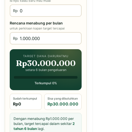
isi Rp0 kalau baru mau mulai
Rp
Rencana menabung per bulan
untuk perkiraan kapan target tercapai
Rp
TARGET DANA DARURATMU
Rp30.000.000
setara 6 bulan pengeluaran
Terkumpul 0%
Sudah terkumpul
Sisa yang dibutuhkan
Rp0
Rp30.000.000
Dengan menabung Rp1.000.000 per
bulan, target tercapai dalam sekitar
2
tahun 6 bulan
lagi.