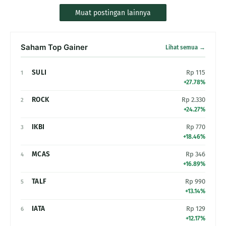
Muat postingan lainnya
Saham Top Gainer
Lihat semua →
SULI
Rp 115
1
+27.78%
ROCK
Rp 2.330
2
+24.27%
IKBI
Rp 770
3
+18.46%
MCAS
Rp 346
4
+16.89%
TALF
Rp 990
5
+13.14%
IATA
Rp 129
6
+12.17%