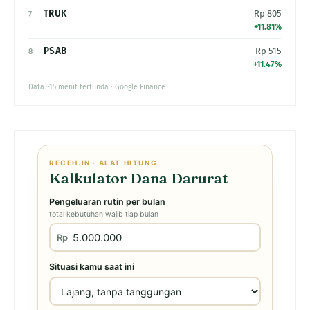
TRUK
Rp 805
7
+11.81%
PSAB
Rp 515
8
+11.47%
Data ~15 menit tertunda · Google Finance
RECEH.IN · ALAT HITUNG
Kalkulator Dana Darurat
Pengeluaran rutin per bulan
total kebutuhan wajib tiap bulan
Rp
Situasi kamu saat ini