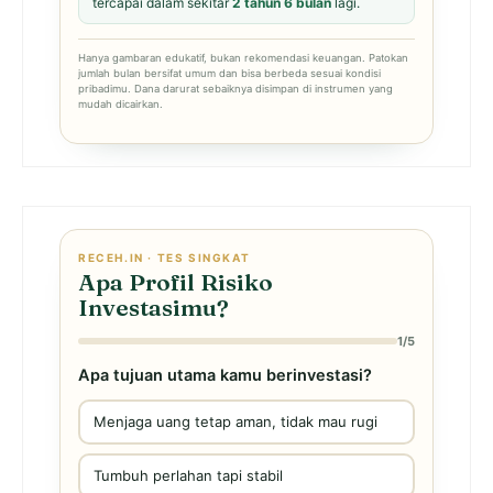
tercapai dalam sekitar
2 tahun 6 bulan
lagi.
Hanya gambaran edukatif, bukan rekomendasi keuangan. Patokan
jumlah bulan bersifat umum dan bisa berbeda sesuai kondisi
pribadimu. Dana darurat sebaiknya disimpan di instrumen yang
mudah dicairkan.
RECEH.IN · TES SINGKAT
Apa Profil Risiko
Investasimu?
1/5
Apa tujuan utama kamu berinvestasi?
Menjaga uang tetap aman, tidak mau rugi
Tumbuh perlahan tapi stabil