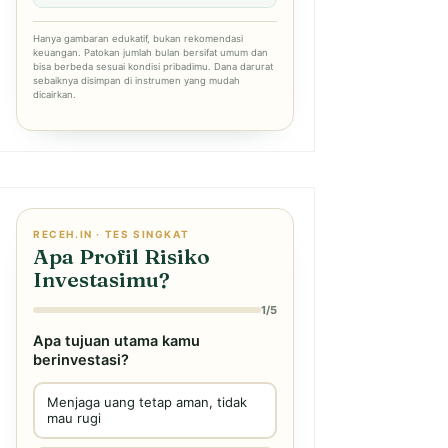
Hanya gambaran edukatif, bukan rekomendasi
keuangan. Patokan jumlah bulan bersifat umum dan
bisa berbeda sesuai kondisi pribadimu. Dana darurat
sebaiknya disimpan di instrumen yang mudah
dicairkan.
RECEH.IN · TES SINGKAT
Apa Profil Risiko
Investasimu?
1/5
Apa tujuan utama kamu
berinvestasi?
Menjaga uang tetap aman, tidak
mau rugi