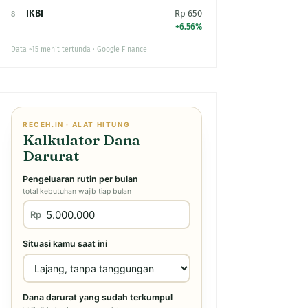
IKBI
Rp 650
8
+6.56%
Data ~15 menit tertunda · Google Finance
RECEH.IN · ALAT HITUNG
Kalkulator Dana
Darurat
Pengeluaran rutin per bulan
total kebutuhan wajib tiap bulan
Rp
Situasi kamu saat ini
Dana darurat yang sudah terkumpul