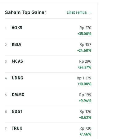
Saham Top Gainer
Lihat semua →
VOKS
Rp 270
1
+35.00%
KBLV
Rp 157
2
+24.60%
MCAS
Rp 296
3
+24.37%
UDNG
Rp 1.375
4
+10.00%
DMMX
Rp 199
5
+9.94%
GDST
Rp 126
6
+8.62%
TRUK
Rp 720
7
+7.46%