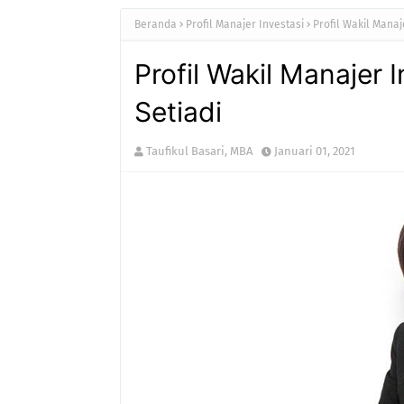
Beranda
Profil Manajer Investasi
Profil Wakil Manaje
Profil Wakil Manajer I
Setiadi
Taufikul Basari, MBA
Januari 01, 2021