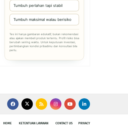
Tumbuh perlahan tapi stabil
Tumbuh maksimal walau berisiko
Tes ini hanya gambaran edukatif, bukan rekomendasi
atau ajakan membeli produk tertentu. Profil risiko bisa
berubah seiring waktu. Untuk keputusan investasi,
pertimbangkan kondisi pribadimu dan konsultasi bila
perlu.
HOME
KETENTUAN LAYANAN
CONTACT US
PRIVACY