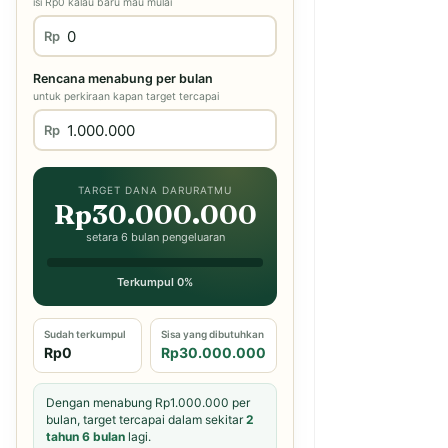
isi Rp0 kalau baru mau mulai
Rp
Rencana menabung per bulan
untuk perkiraan kapan target tercapai
Rp
TARGET DANA DARURATMU
Rp30.000.000
setara 6 bulan pengeluaran
Terkumpul 0%
Sudah terkumpul
Sisa yang dibutuhkan
Rp0
Rp30.000.000
Dengan menabung Rp1.000.000 per
bulan, target tercapai dalam sekitar
2
tahun 6 bulan
lagi.