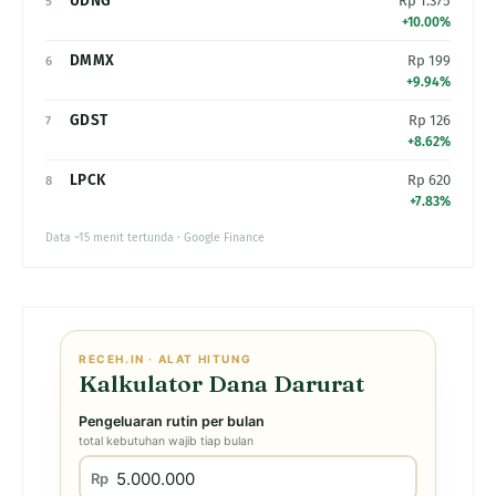
UDNG
Rp 1.375
5
+10.00%
DMMX
Rp 199
6
+9.94%
GDST
Rp 126
7
+8.62%
LPCK
Rp 620
8
+7.83%
Data ~15 menit tertunda · Google Finance
RECEH.IN · ALAT HITUNG
Kalkulator Dana Darurat
Pengeluaran rutin per bulan
total kebutuhan wajib tiap bulan
Rp