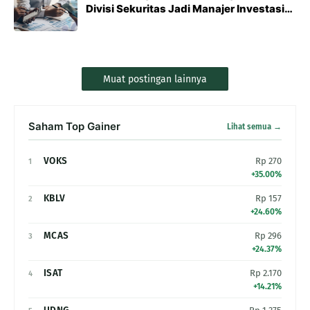
Divisi Sekuritas Jadi Manajer Investasi
Terbesar di Indonesia
Muat postingan lainnya
Saham Top Gainer
Lihat semua →
VOKS
Rp 270
1
+35.00%
KBLV
Rp 157
2
+24.60%
MCAS
Rp 296
3
+24.37%
ISAT
Rp 2.170
4
+14.21%