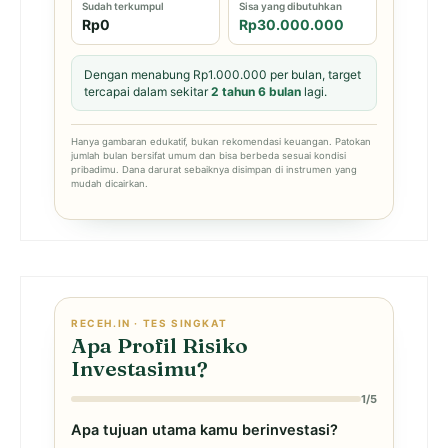
Sudah terkumpul
Sisa yang dibutuhkan
Rp0
Rp30.000.000
Dengan menabung Rp1.000.000 per bulan, target
tercapai dalam sekitar
2 tahun 6 bulan
lagi.
Hanya gambaran edukatif, bukan rekomendasi keuangan. Patokan
jumlah bulan bersifat umum dan bisa berbeda sesuai kondisi
pribadimu. Dana darurat sebaiknya disimpan di instrumen yang
mudah dicairkan.
RECEH.IN · TES SINGKAT
Apa Profil Risiko
Investasimu?
1/5
Apa tujuan utama kamu berinvestasi?