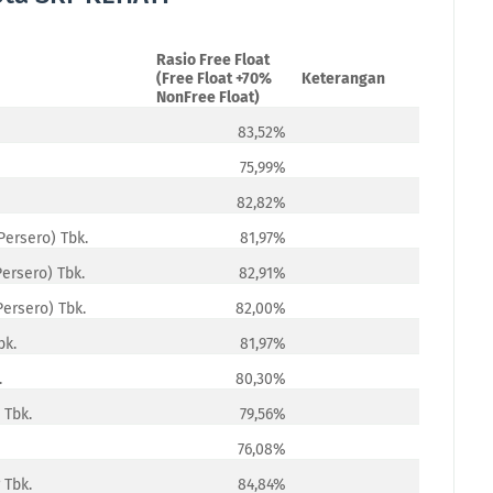
Rasio Free Float
(Free Float +70%
Keterangan
NonFree Float)
83,52%
75,99%
82,82%
ersero) Tbk.
81,97%
ersero) Tbk.
82,91%
ersero) Tbk.
82,00%
bk.
81,97%
.
80,30%
 Tbk.
79,56%
76,08%
 Tbk.
84,84%