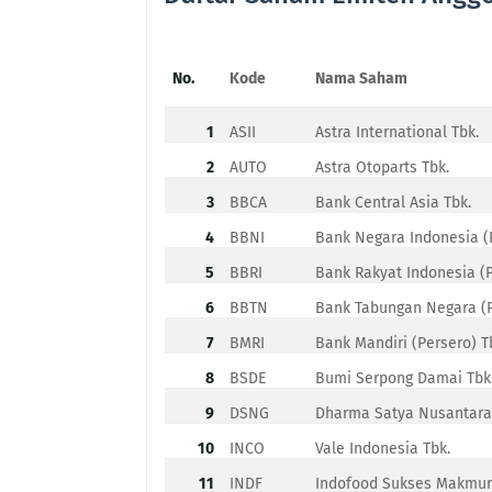
No.
Kode
Nama Saham
1
ASII
Astra International Tbk.
2
AUTO
Astra Otoparts Tbk.
3
BBCA
Bank Central Asia Tbk.
4
BBNI
Bank Negara Indonesia (P
5
BBRI
Bank Rakyat Indonesia (P
6
BBTN
Bank Tabungan Negara (P
7
BMRI
Bank Mandiri (Persero) T
8
BSDE
Bumi Serpong Damai Tbk
9
DSNG
Dharma Satya Nusantara
10
INCO
Vale Indonesia Tbk.
11
INDF
Indofood Sukses Makmur