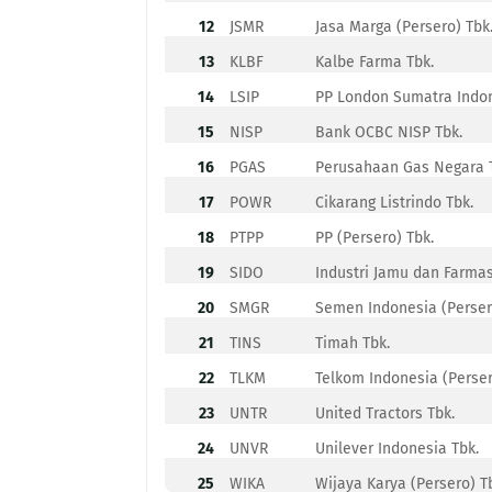
12
JSMR
Jasa Marga (Persero) Tbk
13
KLBF
Kalbe Farma Tbk.
14
LSIP
PP London Sumatra Indon
15
NISP
Bank OCBC NISP Tbk.
16
PGAS
Perusahaan Gas Negara 
17
POWR
Cikarang Listrindo Tbk.
18
PTPP
PP (Persero) Tbk.
19
SIDO
Industri Jamu dan Farmas
20
SMGR
Semen Indonesia (Perser
21
TINS
Timah Tbk.
22
TLKM
Telkom Indonesia (Perser
23
UNTR
United Tractors Tbk.
24
UNVR
Unilever Indonesia Tbk.
25
WIKA
Wijaya Karya (Persero) T