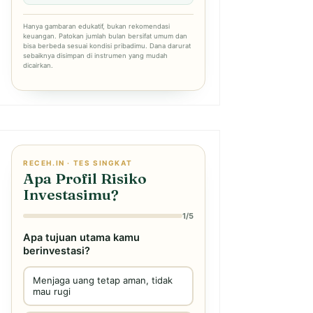
Hanya gambaran edukatif, bukan rekomendasi
keuangan. Patokan jumlah bulan bersifat umum dan
bisa berbeda sesuai kondisi pribadimu. Dana darurat
sebaiknya disimpan di instrumen yang mudah
dicairkan.
RECEH.IN · TES SINGKAT
Apa Profil Risiko
Investasimu?
1/5
Apa tujuan utama kamu
berinvestasi?
Menjaga uang tetap aman, tidak
mau rugi