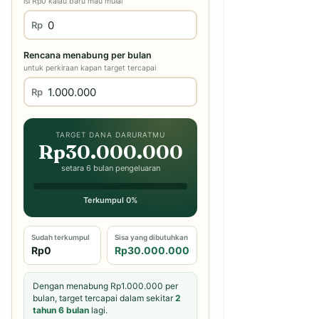
isi Rp0 kalau baru mau mulai
Rp
Rencana menabung per bulan
untuk perkiraan kapan target tercapai
Rp
TARGET DANA DARURATMU
Rp30.000.000
setara 6 bulan pengeluaran
Terkumpul 0%
Sudah terkumpul
Sisa yang dibutuhkan
Rp0
Rp30.000.000
Dengan menabung Rp1.000.000 per
bulan, target tercapai dalam sekitar
2
tahun 6 bulan
lagi.