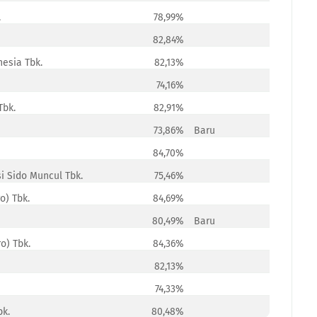
.
78,99%
82,84%
esia Tbk.
82,13%
74,16%
Tbk.
82,91%
73,86%
Baru
84,70%
i Sido Muncul Tbk.
75,46%
o) Tbk.
84,69%
80,49%
Baru
o) Tbk.
84,36%
82,13%
74,33%
bk.
80,48%