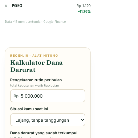
PGEO
Rp 1.120
8
+11.39%
Data ~15 menit tertunda · Google Finance
RECEH.IN · ALAT HITUNG
Kalkulator Dana
Darurat
Pengeluaran rutin per bulan
total kebutuhan wajib tiap bulan
Rp
Situasi kamu saat ini
Dana darurat yang sudah terkumpul