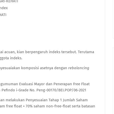
SRI-KEHATI
Index
HATI
ai acuan, kian berpengaruh indeks tersebut. Terutama
ggota indeks.
nyesuaiakan komposisi asetnya dengan
rebalancing
ngumuman Evaluasi Mayor dan Penerapan Free Float
dan Pefindo i-Grade No. Peng-00170/BEI.POP/06-2021
an melakukan Penyesuaian Tahap 1 Jumlah Saham
m free float + 70% saham non-free-float serta batasan