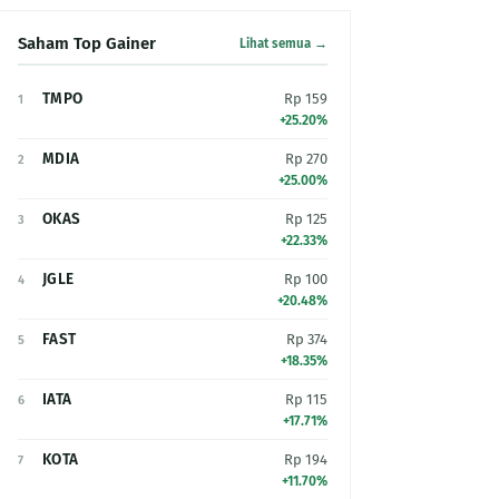
Saham Top Gainer
Lihat semua →
TMPO
Rp 159
1
+25.20%
MDIA
Rp 270
2
+25.00%
OKAS
Rp 125
3
+22.33%
JGLE
Rp 100
4
+20.48%
FAST
Rp 374
5
+18.35%
IATA
Rp 115
6
+17.71%
KOTA
Rp 194
7
+11.70%