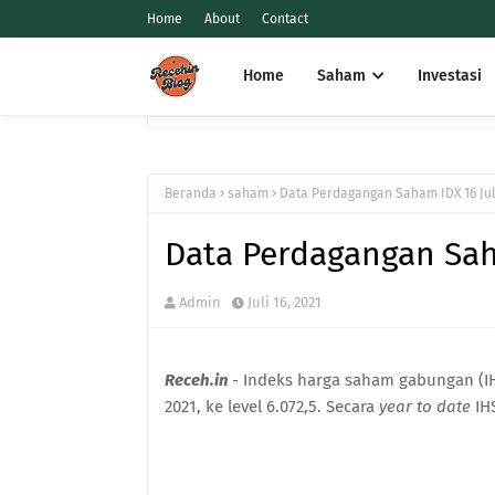
Home
About
Contact
Home
Saham
Investasi
Beranda
saham
Data Perdagangan Saham IDX 16 Jul
Data Perdagangan Saha
Admin
Juli 16, 2021
Receh.in
- Indeks harga saham gabungan (I
2021, ke level 6.072,5. Secara
year to date
IH