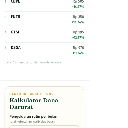
CBPE
Rp 505
5
+14.77%
FUTR
Rp 358
6
+14.74%
GTSI
Rp 195
7
+13.37%
DSSA
Rp 970
8
+12.14%
Data ~15 menit tertunda · Google Finance
RECEH.IN · ALAT HITUNG
Kalkulator Dana
Darurat
Pengeluaran rutin per bulan
total kebutuhan wajib tiap bulan