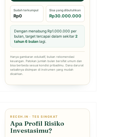
Sudah terkumpul
Sisa yang dibutuhkan
Rp0
Rp30.000.000
Dengan menabung Rp1.000.000 per
bulan, target tercapai dalam sekitar
2
tahun 6 bulan
lagi.
Hanya gambaran edukatif, bukan rekomendasi
keuangan. Patokan jumlah bulan bersifat umum dan
bisa berbeda sesuai kondisi pribadimu. Dana darurat
sebaiknya disimpan di instrumen yang mudah
dicairkan.
RECEH.IN · TES SINGKAT
Apa Profil Risiko
Investasimu?