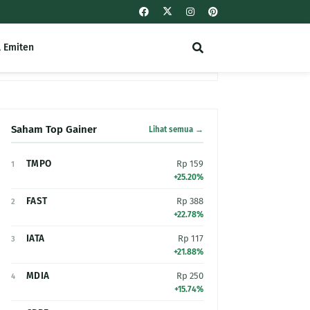
l Emiten
Saham Top Gainer
Lihat semua →
TMPO
Rp 159
1
+25.20%
FAST
Rp 388
2
+22.78%
IATA
Rp 117
3
+21.88%
MDIA
Rp 250
4
+15.74%