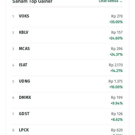
Saham Top Gainer
Lihat semua →
VOKS
Rp 270
1
+35.00%
KBLV
Rp 157
2
+24.60%
MCAS
Rp 296
3
+24.37%
ISAT
Rp 2.170
4
+14.21%
UDNG
Rp 1.375
5
+10.00%
DMMX
Rp 199
6
+9.94%
GDST
Rp 126
7
+8.62%
LPCK
Rp 620
8