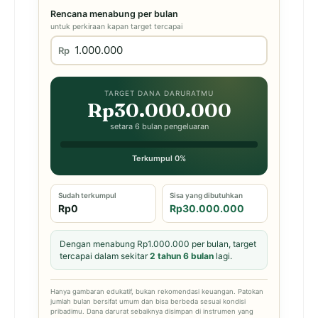
Rencana menabung per bulan
untuk perkiraan kapan target tercapai
Rp
TARGET DANA DARURATMU
Rp30.000.000
setara 6 bulan pengeluaran
Terkumpul 0%
Sudah terkumpul
Sisa yang dibutuhkan
Rp0
Rp30.000.000
Dengan menabung Rp1.000.000 per bulan, target
tercapai dalam sekitar
2 tahun 6 bulan
lagi.
Hanya gambaran edukatif, bukan rekomendasi keuangan. Patokan
jumlah bulan bersifat umum dan bisa berbeda sesuai kondisi
pribadimu. Dana darurat sebaiknya disimpan di instrumen yang