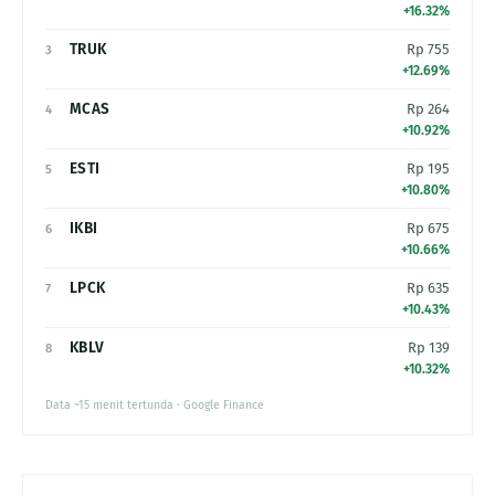
+16.32%
TRUK
Rp 755
3
+12.69%
MCAS
Rp 264
4
+10.92%
ESTI
Rp 195
5
+10.80%
IKBI
Rp 675
6
+10.66%
LPCK
Rp 635
7
+10.43%
KBLV
Rp 139
8
+10.32%
Data ~15 menit tertunda · Google Finance