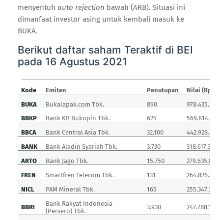
menyentuh
auto rejection
bawah (ARB). Situasi ini
dimanfaat investor asing untuk kembali masuk ke
BUKA.
Berikut daftar saham Teraktif di BEI
pada 16 Agustus 2021
Kode
Emiten
Penutupan
Nilai (Rp)
BUKA
Bukalapak.com Tbk.
890
978.435.310
BBKP
Bank KB Bukopin Tbk.
625
569.814.910
BBCA
Bank Central Asia Tbk.
32.100
442.928.625
BANK
Bank Aladin Syariah Tbk.
3.730
318.617.372
ARTO
Bank Jago Tbk.
15.750
279.635.842
FREN
Smartfren Telecom Tbk.
131
264.826.312
NICL
PAM Mineral Tbk.
165
255.347.333
Bank Rakyat Indonesia
BBRI
3.930
247.788.145
(Persero) Tbk.