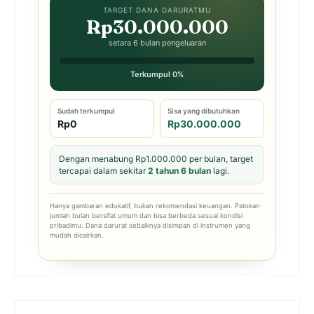
TARGET DANA DARURATMU
Rp30.000.000
setara 6 bulan pengeluaran
Terkumpul 0%
Sudah terkumpul
Sisa yang dibutuhkan
Rp0
Rp30.000.000
Dengan menabung Rp1.000.000 per bulan, target
tercapai dalam sekitar
2 tahun 6 bulan
lagi.
Hanya gambaran edukatif, bukan rekomendasi keuangan. Patokan
jumlah bulan bersifat umum dan bisa berbeda sesuai kondisi
pribadimu. Dana darurat sebaiknya disimpan di instrumen yang
mudah dicairkan.