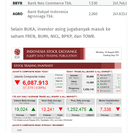
BBYB
Bank Neo Commerce Tbk.
1.530
241.746.068
Bank Rakyat Indonesia
AGRO
2.260
241.633.648
Agroniaga Tbk.
Selain BUKA, investor asing jugabanyak masuk ke
saham FREN, BUMI, NICL, BPKP, dan TOWR.