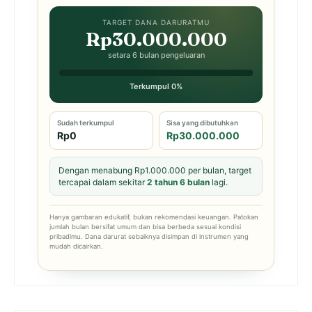
TARGET DANA DARURATMU
Rp30.000.000
setara 6 bulan pengeluaran
Terkumpul 0%
Sudah terkumpul
Sisa yang dibutuhkan
Rp0
Rp30.000.000
Dengan menabung Rp1.000.000 per bulan, target
tercapai dalam sekitar
2 tahun 6 bulan
lagi.
Hanya gambaran edukatif, bukan rekomendasi keuangan. Patokan
jumlah bulan bersifat umum dan bisa berbeda sesuai kondisi
pribadimu. Dana darurat sebaiknya disimpan di instrumen yang
mudah dicairkan.