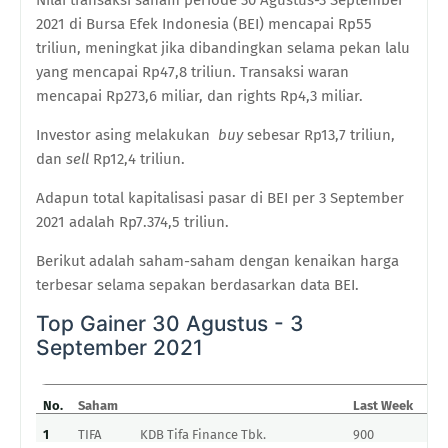
2021 di Bursa Efek Indonesia (BEI) mencapai Rp55
triliun, meningkat jika dibandingkan selama pekan lalu
yang mencapai Rp47,8 triliun. Transaksi waran
mencapai Rp273,6 miliar, dan rights Rp4,3 miliar.
Investor asing melakukan
buy
sebesar Rp13,7 triliun,
dan
sell
Rp12,4 triliun.
Adapun total kapitalisasi pasar di BEI per 3 September
2021 adalah Rp7.374,5 triliun.
Berikut adalah saham-saham dengan kenaikan harga
terbesar selama sepakan berdasarkan data BEI.
Top Gainer 30 Agustus - 3
September 2021
No.
Saham
Last Week
T
1
TIFA
KDB Tifa Finance Tbk.
900
2