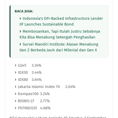
BACA JUGA:
Indonesia's DFI-Backed Infrastructure Lender
IIF Launches Sustainable Bond
Membosankan, Tapi Itulah Justru Sebabnya
Kita Bisa Menabung Setengah Penghasilan
Survei Mandiri Institute: Alasan Menabung
Gen Z Berbeda Jauh dari Milenial dan Gen X
LQ45
3.34%
IDX30
3.44%
IDX80
3.64%
Jakarta Islamic Index 70
2.64%
Kompas100
3.24%
BISNIS-27
2.77%
PEFINDO25
4.68%
Nilai transaksi saham periode 30 Agustus-3 September