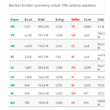
Berikut
broker summery
untuk TIFA selama sepekan.
Buyer
B.Lot
B.Val
B.Avg
Seller
S.Lot
S.Val
PD
5,51
955.2 M
1,734
YP
7,683
1.4 B
700.5
YP
4,778
791.3 M
1,656
GR
4,02
M
553.7
GR
4,653
716.9 M
1,541
CC
3,48
M
449.9
XC
3,318
607.2 M
1,83
XC
2,45
M
354.7
CC
1,861
259.8 M
1,396
PD
2,299
M
EP
1,358
246.6 M
1,816
IF
1,547
274.0 M
DH
949
143.8 M
1,515
NI
1,015
172.6 M
NI
910
150.6 M
1,655
DH
917
137.3 M
168.8
AO
700
116.6 M
1,665
EP
914
M