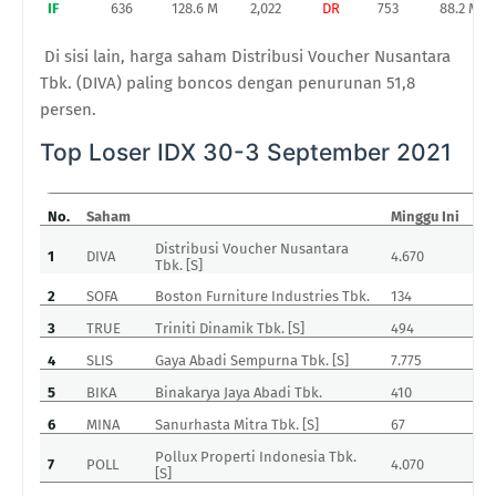
IF
636
128.6 M
2,022
DR
753
88.2 M
Di sisi lain, harga saham Distribusi Voucher Nusantara
Tbk. (DIVA) paling boncos dengan penurunan 51,8
persen.
Top Loser IDX 30-3 September 2021
No.
Saham
Minggu Ini
M
Distribusi Voucher Nusantara
1
DIVA
4.670
2
Tbk. [S]
2
SOFA
Boston Furniture Industries Tbk.
134
8
3
TRUE
Triniti Dinamik Tbk. [S]
494
3
4
SLIS
Gaya Abadi Sempurna Tbk. [S]
7.775
5
5
BIKA
Binakarya Jaya Abadi Tbk.
410
2
6
MINA
Sanurhasta Mitra Tbk. [S]
67
5
Pollux Properti Indonesia Tbk.
7
POLL
4.070
3
[S]