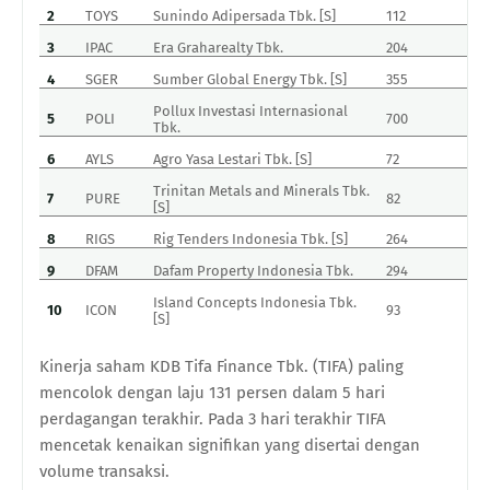
2
TOYS
Sunindo Adipersada Tbk. [S]
112
2
3
IPAC
Era Graharealty Tbk.
204
3
4
SGER
Sumber Global Energy Tbk. [S]
355
5
Pollux Investasi Internasional
5
POLI
700
1
Tbk.
6
AYLS
Agro Yasa Lestari Tbk. [S]
72
1
Trinitan Metals and Minerals Tbk.
7
PURE
82
1
[S]
8
RIGS
Rig Tenders Indonesia Tbk. [S]
264
3
9
DFAM
Dafam Property Indonesia Tbk.
294
4
Island Concepts Indonesia Tbk.
10
ICON
93
1
[S]
Kinerja saham KDB Tifa Finance Tbk. (TIFA) paling
mencolok dengan laju 131 persen dalam 5 hari
perdagangan terakhir. Pada 3 hari terakhir TIFA
mencetak kenaikan signifikan yang disertai dengan
volume transaksi.