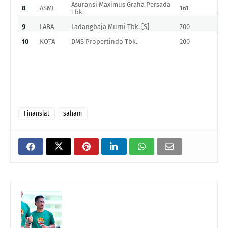
Asuransi Maximus Graha Persada
8
ASMI
161
1
Tbk.
9
LABA
Ladangbaja Murni Tbk. [S]
700
5
10
KOTA
DMS Propertindo Tbk.
200
1
Finansial
saham