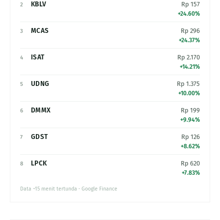
KBLV
Rp 157
2
+24.60%
MCAS
Rp 296
3
+24.37%
ISAT
Rp 2.170
4
+14.21%
UDNG
Rp 1.375
5
+10.00%
DMMX
Rp 199
6
+9.94%
GDST
Rp 126
7
+8.62%
LPCK
Rp 620
8
+7.83%
Data ~15 menit tertunda · Google Finance