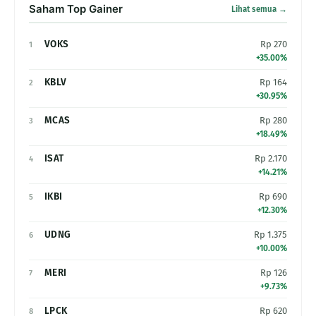
Saham Top Gainer
Lihat semua →
VOKS
Rp 270
1
+35.00%
KBLV
Rp 164
2
+30.95%
MCAS
Rp 280
3
+18.49%
ISAT
Rp 2.170
4
+14.21%
IKBI
Rp 690
5
+12.30%
UDNG
Rp 1.375
6
+10.00%
MERI
Rp 126
7
+9.73%
LPCK
Rp 620
8