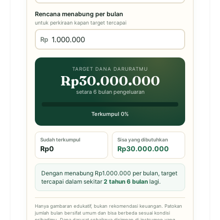
Rencana menabung per bulan
untuk perkiraan kapan target tercapai
Rp
TARGET DANA DARURATMU
Rp30.000.000
setara 6 bulan pengeluaran
Terkumpul 0%
Sudah terkumpul
Sisa yang dibutuhkan
Rp0
Rp30.000.000
Dengan menabung Rp1.000.000 per bulan, target
tercapai dalam sekitar
2 tahun 6 bulan
lagi.
Hanya gambaran edukatif, bukan rekomendasi keuangan. Patokan
jumlah bulan bersifat umum dan bisa berbeda sesuai kondisi
pribadimu. Dana darurat sebaiknya disimpan di instrumen yang