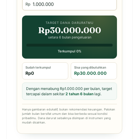
Rp
TARGET DANA DARURATMU
Rp30.000.000
setara 6 bulan pengeluaran
Terkumpul 0%
Sudah terkumpul
Sisa yang dibutuhkan
Rp0
Rp30.000.000
Dengan menabung Rp1.000.000 per bulan, target
tercapai dalam sekitar
2 tahun 6 bulan
lagi.
Hanya gambaran edukatif, bukan rekomendasi keuangan. Patokan
jumlah bulan bersifat umum dan bisa berbeda sesuai kondisi
pribadimu. Dana darurat sebaiknya disimpan di instrumen yang
mudah dicairkan.