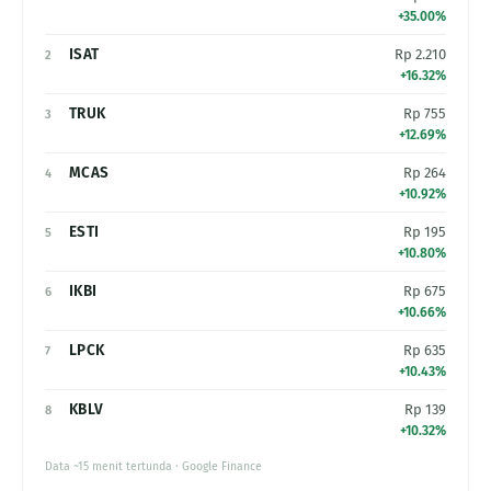
+35.00%
ISAT
Rp 2.210
2
+16.32%
TRUK
Rp 755
3
+12.69%
MCAS
Rp 264
4
+10.92%
ESTI
Rp 195
5
+10.80%
IKBI
Rp 675
6
+10.66%
LPCK
Rp 635
7
+10.43%
KBLV
Rp 139
8
+10.32%
Data ~15 menit tertunda · Google Finance