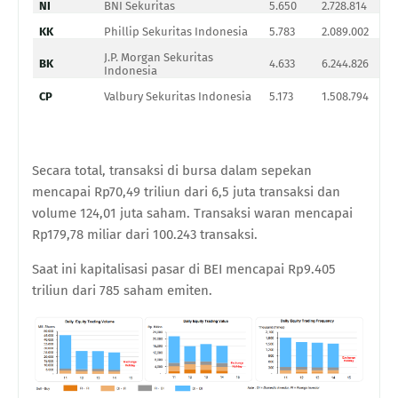
NI
BNI Sekuritas
5.650
2.728.814
40
KK
Phillip Sekuritas Indonesia
5.783
2.089.002
38
J.P. Morgan Sekuritas
BK
4.633
6.244.826
33
Indonesia
CP
Valbury Sekuritas Indonesia
5.173
1.508.794
31
Secara total, transaksi di bursa dalam sepekan
mencapai Rp70,49 triliun dari 6,5 juta transaksi dan
volume 124,01 juta saham. Transaksi waran mencapai
Rp179,78 miliar dari 100.243 transaksi.
Saat ini kapitalisasi pasar di BEI mencapai Rp9.405
triliun dari 785 saham emiten.