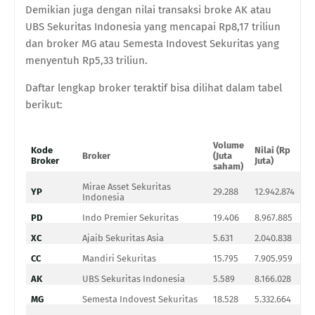
Demikian juga dengan nilai transaksi broke AK atau
UBS Sekuritas Indonesia
yang mencapai Rp8,17 triliun
dan broker MG atau
Semesta Indovest Sekuritas
yang
menyentuh Rp5,33 triliun.
Daftar lengkap broker teraktif bisa dilihat dalam tabel
berikut:
Vol
ume
Kode
Nilai (Rp
Broker
(Juta
Fr
Broker
Juta)
saham)
Mirae Asset Sekuritas
YP
29.288
12.942.874
2.
Indonesia
PD
Indo Premier Sekuritas
19.406
8.967.885
1.
XC
Ajaib Sekuritas Asia
5.631
2.040.838
1.
CC
Mandiri Sekuritas
15.795
7.905.959
83
AK
UBS Sekuritas Indonesia
5.589
8.166.028
54
MG
Semesta Indovest Sekuritas
18.528
5.332.664
44