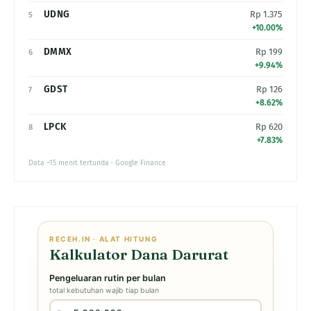
UDNG
Rp 1.375
5
+10.00%
DMMX
Rp 199
6
+9.94%
GDST
Rp 126
7
+8.62%
LPCK
Rp 620
8
+7.83%
Data ~15 menit tertunda · Google Finance
RECEH.IN · ALAT HITUNG
Kalkulator Dana Darurat
Pengeluaran rutin per bulan
total kebutuhan wajib tiap bulan