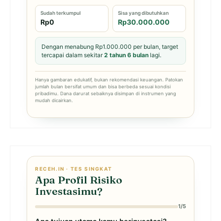
Sudah terkumpul
Sisa yang dibutuhkan
Rp0
Rp30.000.000
Dengan menabung Rp1.000.000 per bulan, target
tercapai dalam sekitar
2 tahun 6 bulan
lagi.
Hanya gambaran edukatif, bukan rekomendasi keuangan. Patokan
jumlah bulan bersifat umum dan bisa berbeda sesuai kondisi
pribadimu. Dana darurat sebaiknya disimpan di instrumen yang
mudah dicairkan.
RECEH.IN · TES SINGKAT
Apa Profil Risiko
Investasimu?
1/5