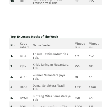
10.
HITS
815
995
22
Transportasi Tbk.
Top 10 Losers Stocks of The Week
Kode
Minggu
Minggu
No
Nama Emiten
Pe
saham
lalu
ini
Trisula Textile Industries
1.
BELL
575
402
(3
Tbk.
Krida Jaringan Nusantara
2.
KJEN
256
183
(2
Tbk.
Winner Nusantara Jaya
3.
WINR
70
52
(2
Tbk.
Damai Sejahtera Abadi
4.
UFOE
1.335
1.020
(2
Tbk.
Bintang Mitra Semestaraya
5.
BMSR
890
720
(1
Tbk
6.
POLI
Pollux Hotels Group Tbk.
1.000
825
(1