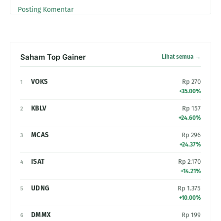
Posting Komentar
Saham Top Gainer
Lihat semua →
VOKS
Rp 270
1
+35.00%
KBLV
Rp 157
2
+24.60%
MCAS
Rp 296
3
+24.37%
ISAT
Rp 2.170
4
+14.21%
UDNG
Rp 1.375
5
+10.00%
DMMX
Rp 199
6