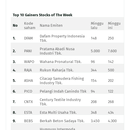
Top 10 Gainers Stocks of The Week
Kode
Minggu
Minggu
No
Nama Emiten
Pe
saham
lalu
ini
Dafam Property Indonesia
1.
DFAM
148
250
68
Tbk.
Pratama Abadi Nusa
2.
PANI
5.000
7.600
52
Industri Tbk.
3.
WAPO
Wahana Pronatural Tbk.
96
142
47
4.
RAJA
Rukun Raharja Tbk.
344
500
45
Cilacap Samudera Fishing
5.
ASHA
154
202
31
Industry Tbk.
6.
PICO
Pelangi Indah Canindo Tbk
94
122
29
Century Textile Industry
7.
CNTX
208
268
28
Tbk.
8.
ESTA
Esta Multi Usaha Tbk.
348
434
24
9.
BEBS
Berkah Beton Sadaya Tbk.
3.450
4.300
24
Humpuss Intermoda