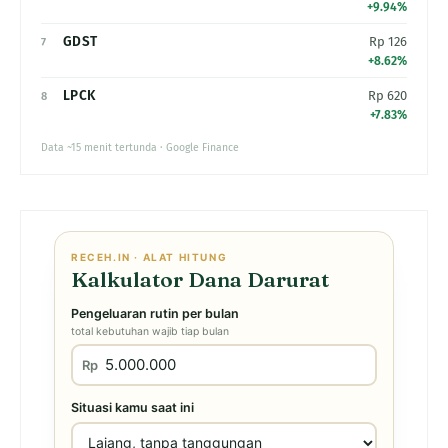
+9.94%
GDST
Rp 126
7
+8.62%
LPCK
Rp 620
8
+7.83%
Data ~15 menit tertunda · Google Finance
RECEH.IN · ALAT HITUNG
Kalkulator Dana Darurat
Pengeluaran rutin per bulan
total kebutuhan wajib tiap bulan
Rp
Situasi kamu saat ini