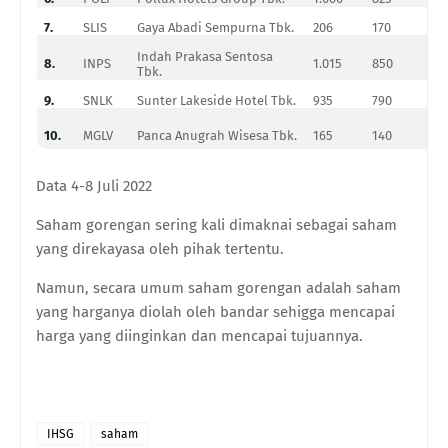
7.
SLIS
Gaya Abadi Sempurna Tbk.
206
170
(1
Indah Prakasa Sentosa
8.
INPS
1.015
850
(1
Tbk.
9.
SNLK
Sunter Lakeside Hotel Tbk.
935
790
(1
10.
MGLV
Panca Anugrah Wisesa Tbk.
165
140
(1
Data 4-8 Juli 2022
Saham gorengan sering kali dimaknai sebagai saham
yang direkayasa oleh pihak tertentu.
Namun, secara umum saham gorengan adalah saham
yang harganya diolah oleh bandar sehigga mencapai
harga yang diinginkan dan mencapai tujuannya.
IHSG
saham