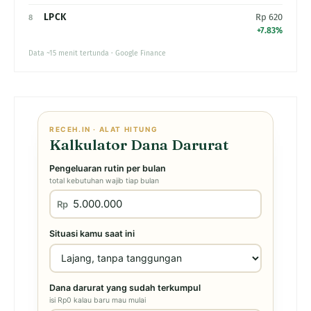
LPCK
Rp 620
8
+7.83%
Data ~15 menit tertunda · Google Finance
RECEH.IN · ALAT HITUNG
Kalkulator Dana Darurat
Pengeluaran rutin per bulan
total kebutuhan wajib tiap bulan
Rp
Situasi kamu saat ini
Dana darurat yang sudah terkumpul
isi Rp0 kalau baru mau mulai