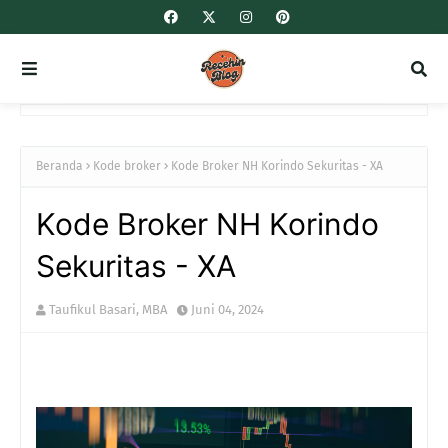
Beranda
Kode broker
Kode Broker NH Korindo Sekuritas - XA
Kode Broker NH Korindo
Sekuritas - XA
Taufikul Basari, MBA
Juni 04, 2024