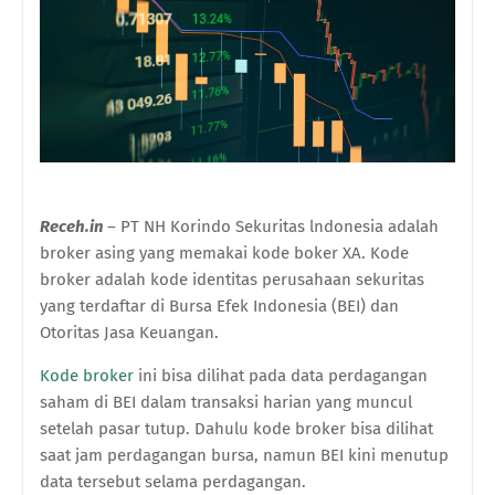
Receh.in
–
PT NH Korindo Sekuritas lndonesia
adalah
broker asing yang memakai kode boker XA. Kode
broker adalah kode identitas perusahaan sekuritas
yang terdaftar di Bursa Efek Indonesia (BEI) dan
Otoritas Jasa Keuangan.
Kode broker
ini bisa dilihat pada data perdagangan
saham di BEI dalam transaksi harian yang muncul
setelah pasar tutup. Dahulu kode broker bisa dilihat
saat jam perdagangan bursa, namun BEI kini menutup
data tersebut selama perdagangan.