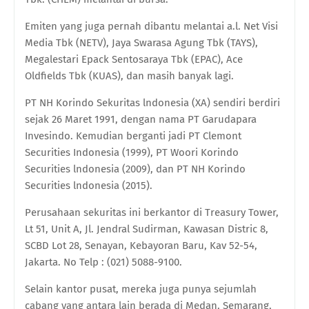
Emiten yang juga pernah dibantu melantai a.l.
Net Visi
Media Tbk (NETV), Jaya Swarasa Agung Tbk (TAYS),
Megalestari Epack Sentosaraya Tbk (EPAC), Ace
Oldfields Tbk (KUAS)
, dan masih banyak lagi.
PT NH Korindo Sekuritas lndonesia (XA)
sendiri berdiri
sejak
26 Maret 1991, dengan
nama
PT Garudapara
Invesindo.
Kemudian berganti jadi
PT Clemont
Securities Indonesia
(
1999
),
PT Woori Korindo
Securities lndonesia
(
2009
), dan
PT NH Korindo
Securities lndonesia
(
2015
)
.
Perusahaan sekuritas ini berkantor
di Treasury Tower,
Lt 51, Unit A, Jl. Jendral Sudirman, Kawasan Distric 8,
SCBD Lot 28, Senayan, Kebayoran Baru, Kav 52-54,
Jakarta. No Telp : (021) 5088-9100.
Selain kantor pusat, mereka juga punya sejumlah
cabang yang antara lain berada di
Medan, Semarang,