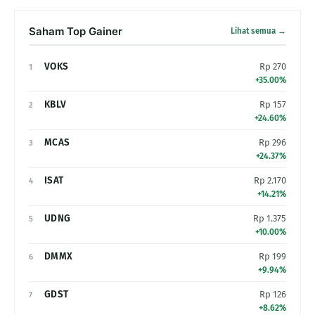
Saham Top Gainer
Lihat semua →
VOKS
Rp 270
1
+35.00%
KBLV
Rp 157
2
+24.60%
MCAS
Rp 296
3
+24.37%
ISAT
Rp 2.170
4
+14.21%
UDNG
Rp 1.375
5
+10.00%
DMMX
Rp 199
6
+9.94%
GDST
Rp 126
7
+8.62%