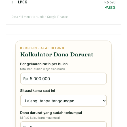
LPCK
Rp 620
8
+7.83%
Data ~15 menit tertunda · Google Finance
RECEH.IN · ALAT HITUNG
Kalkulator Dana Darurat
Pengeluaran rutin per bulan
total kebutuhan wajib tiap bulan
Rp
Situasi kamu saat ini
Dana darurat yang sudah terkumpul
isi Rp0 kalau baru mau mulai