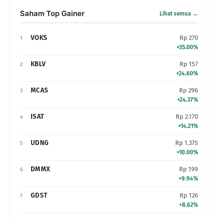
Saham Top Gainer
Lihat semua →
VOKS
Rp 270
1
+35.00%
KBLV
Rp 157
2
+24.60%
MCAS
Rp 296
3
+24.37%
ISAT
Rp 2.170
4
+14.21%
UDNG
Rp 1.375
5
+10.00%
DMMX
Rp 199
6
+9.94%
GDST
Rp 126
7
+8.62%