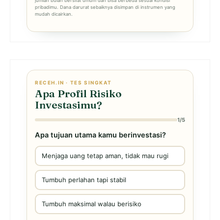
jumlah bulan bersifat umum dan bisa berbeda sesuai kondisi
pribadimu. Dana darurat sebaiknya disimpan di instrumen yang
mudah dicairkan.
RECEH.IN · TES SINGKAT
Apa Profil Risiko
Investasimu?
1/5
Apa tujuan utama kamu berinvestasi?
Menjaga uang tetap aman, tidak mau rugi
Tumbuh perlahan tapi stabil
Tumbuh maksimal walau berisiko