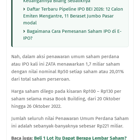
Keuangannya Bilang Sebaliknya
Daftar Terbaru Pipeline IPO BEI 2026: 12 Calon
Emiten Mengantre, 11 Beraset Jumbo Pasar
modal
Bagaimana Cara Pemesanan Saham IPO di E-
IPO?
Nah, dalam aksi penawaran umum saham perdana
atau IPO kali ini ZATA menawarkan
1,7
miliar
saham
dengan nilai nominal Rp50
setiap saham atau
20
,
01
%
dari total saham perseroan.
Harga saham dilego pada kisaran Rp100 – Rp130 per
saham selama masa Book Building, dari 20 Oktober
hingga 26 Oktober 2022.
Jumlah seluruh nilai Penawaran Umum Perdana Saham
ini adalah sebanyak-banyaknya sebesar Rp221
miliar.
Baca juga:
Beli 1 Lot itu Dapat Berapa Lembar Saham?