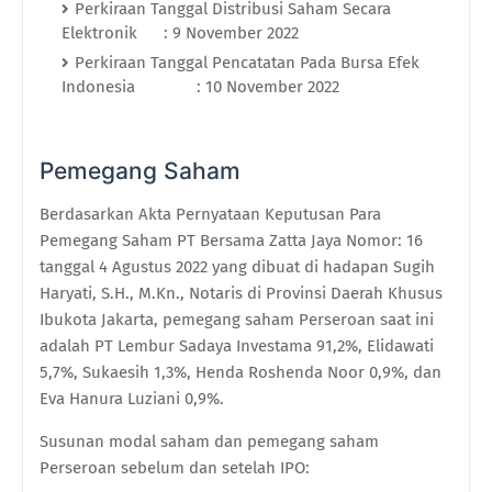
Perkiraan Tanggal Distribusi Saham Secara
Elektronik : 9 November 2022
Perkiraan Tanggal Pencatatan Pada Bursa Efek
Indonesia : 10 November 2022
Pemegang Saham
Berdasarkan Akta Pernyataan Keputusan Para
Pemegang Saham PT Bersama Zatta Jaya Nomor: 16
tanggal 4 Agustus 2022 yang dibuat di hadapan Sugih
Haryati, S.H., M.Kn., Notaris di Provinsi Daerah Khusus
Ibukota Jakarta, pemegang saham Perseroan
saat ini
adalah
PT Lembur Sadaya Investama 91,2
%
, Elidawati
5,7
%
, Sukaesih 1,3
%
, Henda Roshenda Noor 0,9
%
, dan
Eva Hanura Luziani 0,9
%.
S
usunan modal saham dan pemegang saham
Perseroan sebelum dan setelah IPO: