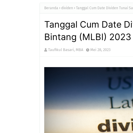
Beranda
dividen
Tanggal Cum Date Dividen Tunai Sa
Tanggal Cum Date Di
Bintang (MLBI) 2023
Taufikul Basari, MBA
Mei 28, 2023