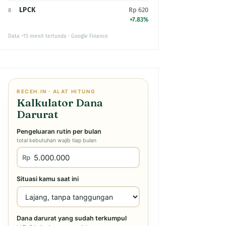
LPCK
Rp 620
8
+7.83%
Data ~15 menit tertunda · Google Finance
RECEH.IN · ALAT HITUNG
Kalkulator Dana
Darurat
Pengeluaran rutin per bulan
total kebutuhan wajib tiap bulan
Rp
Situasi kamu saat ini
Dana darurat yang sudah terkumpul