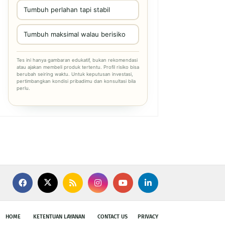
Tumbuh perlahan tapi stabil
Tumbuh maksimal walau berisiko
Tes ini hanya gambaran edukatif, bukan rekomendasi
atau ajakan membeli produk tertentu. Profil risiko bisa
berubah seiring waktu. Untuk keputusan investasi,
pertimbangkan kondisi pribadimu dan konsultasi bila
perlu.
HOME
KETENTUAN LAYANAN
CONTACT US
PRIVACY