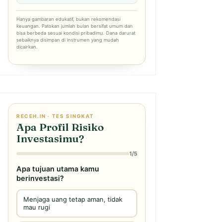
Hanya gambaran edukatif, bukan rekomendasi
keuangan. Patokan jumlah bulan bersifat umum dan
bisa berbeda sesuai kondisi pribadimu. Dana darurat
sebaiknya disimpan di instrumen yang mudah
dicairkan.
RECEH.IN · TES SINGKAT
Apa Profil Risiko
Investasimu?
1/5
Apa tujuan utama kamu
berinvestasi?
Menjaga uang tetap aman, tidak
mau rugi