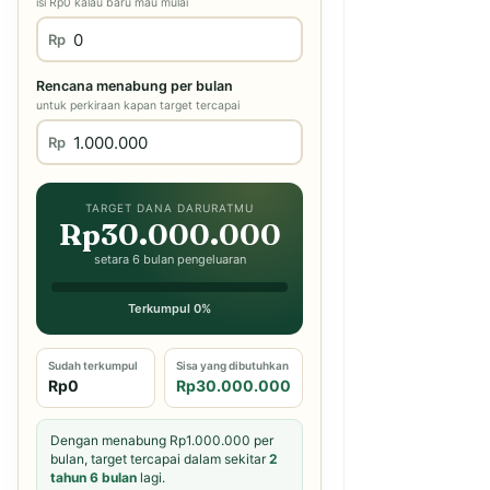
isi Rp0 kalau baru mau mulai
Rp
Rencana menabung per bulan
untuk perkiraan kapan target tercapai
Rp
TARGET DANA DARURATMU
Rp30.000.000
setara 6 bulan pengeluaran
Terkumpul 0%
Sudah terkumpul
Sisa yang dibutuhkan
Rp0
Rp30.000.000
Dengan menabung Rp1.000.000 per
bulan, target tercapai dalam sekitar
2
tahun 6 bulan
lagi.