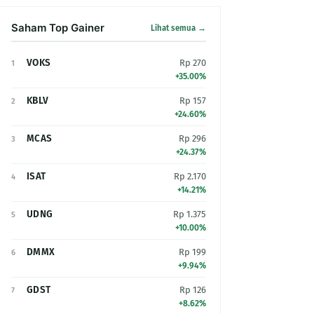
Saham Top Gainer
Lihat semua →
VOKS
Rp 270
1
+35.00%
KBLV
Rp 157
2
+24.60%
MCAS
Rp 296
3
+24.37%
ISAT
Rp 2.170
4
+14.21%
UDNG
Rp 1.375
5
+10.00%
DMMX
Rp 199
6
+9.94%
GDST
Rp 126
7
+8.62%