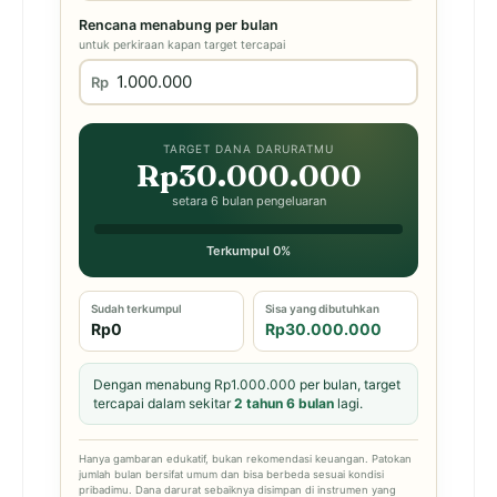
Rencana menabung per bulan
untuk perkiraan kapan target tercapai
Rp
TARGET DANA DARURATMU
Rp30.000.000
setara 6 bulan pengeluaran
Terkumpul 0%
Sudah terkumpul
Sisa yang dibutuhkan
Rp0
Rp30.000.000
Dengan menabung Rp1.000.000 per bulan, target
tercapai dalam sekitar
2 tahun 6 bulan
lagi.
Hanya gambaran edukatif, bukan rekomendasi keuangan. Patokan
jumlah bulan bersifat umum dan bisa berbeda sesuai kondisi
pribadimu. Dana darurat sebaiknya disimpan di instrumen yang