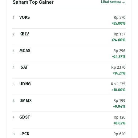
Saham Top Gainer
Lihat semua →
VOKS
Rp 270
1
+35.00%
KBLV
Rp 157
2
+24.60%
MCAS
Rp 296
3
+24.37%
ISAT
Rp 2.170
4
+14.21%
UDNG
Rp 1.375
5
+10.00%
DMMX
Rp 199
6
+9.94%
GDST
Rp 126
7
+8.62%
LPCK
Rp 620
8