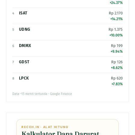
+24.37%
ISAT
Rp 2.170
4
+14.21%
UDNG
Rp 1.375
5
+10.00%
DMMX
Rp 199
6
+9.94%
GDST
Rp 126
7
+8.62%
LPCK
Rp 620
8
+7.83%
Data ~15 menit tertunda · Google Finance
RECEH.IN · ALAT HITUNG
Kalkulator Dana Darurat