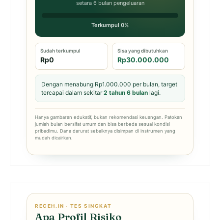
setara 6 bulan pengeluaran
Terkumpul 0%
Sudah terkumpul
Sisa yang dibutuhkan
Rp0
Rp30.000.000
Dengan menabung Rp1.000.000 per bulan, target
tercapai dalam sekitar
2 tahun 6 bulan
lagi.
Hanya gambaran edukatif, bukan rekomendasi keuangan. Patokan
jumlah bulan bersifat umum dan bisa berbeda sesuai kondisi
pribadimu. Dana darurat sebaiknya disimpan di instrumen yang
mudah dicairkan.
RECEH.IN · TES SINGKAT
Apa Profil Risiko