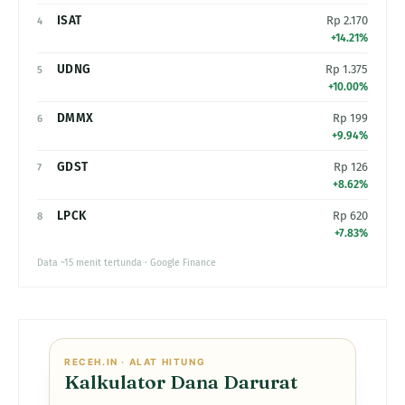
ISAT
Rp 2.170
4
+14.21%
UDNG
Rp 1.375
5
+10.00%
DMMX
Rp 199
6
+9.94%
GDST
Rp 126
7
+8.62%
LPCK
Rp 620
8
+7.83%
Data ~15 menit tertunda · Google Finance
RECEH.IN · ALAT HITUNG
Kalkulator Dana Darurat