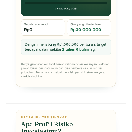
Terkumpul 0%
Sudah terkumpul
Sisa yang dibutuhkan
Rp0
Rp30.000.000
Dengan menabung Rp1.000.000 per bulan, target
tercapai dalam sekitar
2 tahun 6 bulan
lagi.
Hanya gambaran edukatif, bukan rekomendasi keuangan. Patokan
jumlah bulan bersifat umum dan bisa berbeda sesuai kondisi
pribadimu. Dana darurat sebaiknya disimpan di instrumen yang
mudah dicairkan.
RECEH.IN · TES SINGKAT
Apa Profil Risiko
Investasimu?