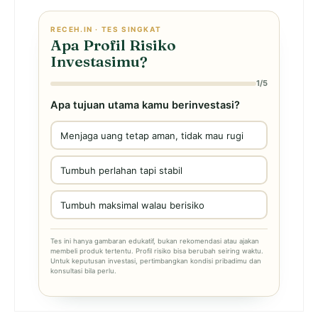
RECEH.IN · TES SINGKAT
Apa Profil Risiko
Investasimu?
1/5
Apa tujuan utama kamu berinvestasi?
Menjaga uang tetap aman, tidak mau rugi
Tumbuh perlahan tapi stabil
Tumbuh maksimal walau berisiko
Tes ini hanya gambaran edukatif, bukan rekomendasi atau ajakan
membeli produk tertentu. Profil risiko bisa berubah seiring waktu.
Untuk keputusan investasi, pertimbangkan kondisi pribadimu dan
konsultasi bila perlu.