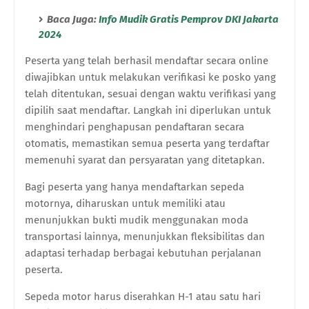
Baca Juga:
Info Mudik Gratis Pemprov DKI Jakarta
2024
Peserta yang telah berhasil mendaftar secara online
diwajibkan untuk melakukan verifikasi ke posko yang
telah ditentukan, sesuai dengan waktu verifikasi yang
dipilih saat mendaftar. Langkah ini diperlukan untuk
menghindari penghapusan pendaftaran secara
otomatis, memastikan semua peserta yang terdaftar
memenuhi syarat dan persyaratan yang ditetapkan.
Bagi peserta yang hanya mendaftarkan sepeda
motornya, diharuskan untuk memiliki atau
menunjukkan bukti mudik menggunakan moda
transportasi lainnya, menunjukkan fleksibilitas dan
adaptasi terhadap berbagai kebutuhan perjalanan
peserta.
Sepeda motor harus diserahkan H-1 atau satu hari