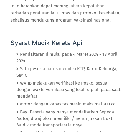
ini diharapkan dapat meningkatkan kepatuhan
terhadap peraturan lalu lintas dan protokol kesehatan,
sekaligus mendukung program vaksinasi nasional.
Syarat Mudik Kereta Api
Pendaftaran dimulai pada 4 Maret 2024 - 18 April
2024
Satu peserta harus memiliki KTP, Kartu Keluarga,
SIM C
WAJIB melakukan verifikasi ke Posko, sesuai
dengan waktu verifikasi yang telah dipilih pada saat
mendaftar
Motor dengan kapasitas mesin maksimal 200 cc
Bagi Peserta yang hanya mendaftarkan Sepeda
Motor, diwajibkan memiliki /menunjukkan bukti
Mudik moda transportasi lainnya