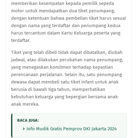
memberikan kesempatan kepada pemilik sepeda
motor untuk mendapatkan dua tiket penumpang,
dengan ketentuan bahwa pembelian tiket harus sesuai
dengan nama yang terdaftar dan penumpang kedua
harus tercantum dalam Kartu Keluarga peserta yang
terdaftar.
Tiket yang telah dibeli tidak dapat dibatalkan, diubah
jadwal, atau dilakukan perubahan nama penumpang,
yang menegaskan komitmen terhadap kepastian
perencanaan perjalanan. Selain itu, satu penumpang
dewasa dapat membeli satu tiket infant untuk anak
berusia di bawah tiga tahun, memperhatikan
kebutuhan keluarga yang bepergian bersama anak-
anak mereka.
BACA JUGA:
Info Mudik Gratis Pemprov DKI Jakarta 2024