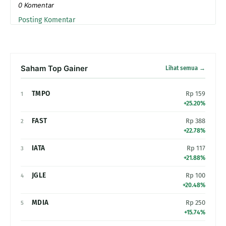
0 Komentar
Posting Komentar
Saham Top Gainer
Lihat semua →
TMPO
Rp 159
1
+25.20%
FAST
Rp 388
2
+22.78%
IATA
Rp 117
3
+21.88%
JGLE
Rp 100
4
+20.48%
MDIA
Rp 250
5
+15.74%