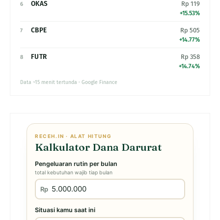
OKAS
Rp 119
6
+15.53%
CBPE
Rp 505
7
+14.77%
FUTR
Rp 358
8
+14.74%
Data ~15 menit tertunda · Google Finance
RECEH.IN · ALAT HITUNG
Kalkulator Dana Darurat
Pengeluaran rutin per bulan
total kebutuhan wajib tiap bulan
Rp
Situasi kamu saat ini