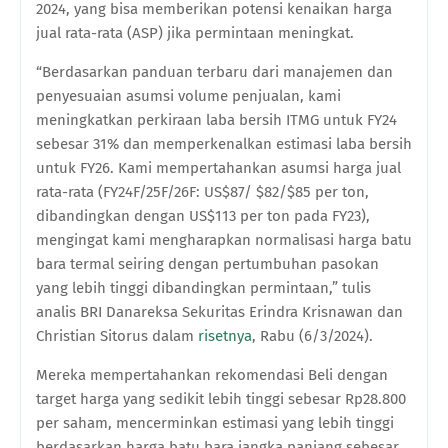
2024, yang bisa memberikan potensi kenaikan harga
jual rata-rata (ASP) jika permintaan meningkat.
“Berdasarkan panduan terbaru dari manajemen dan
penyesuaian asumsi volume penjualan, kami
meningkatkan perkiraan laba bersih ITMG untuk FY24
sebesar 31% dan memperkenalkan estimasi laba bersih
untuk FY26. Kami mempertahankan asumsi harga jual
rata-rata (FY24F/25F/26F: US$87/ $82/$85 per ton,
dibandingkan dengan US$113 per ton pada FY23),
mengingat kami mengharapkan normalisasi harga batu
bara termal seiring dengan pertumbuhan pasokan
yang lebih tinggi dibandingkan permintaan,” tulis
analis BRI Danareksa Sekuritas Erindra Krisnawan dan
Christian Sitorus dalam
risetnya
, Rabu (6/3/2024).
Mereka mempertahankan rekomendasi Beli dengan
target harga yang sedikit lebih tinggi sebesar Rp28.800
per saham, mencerminkan estimasi yang lebih tinggi
berdasarkan harga batu bara jangka panjang sebesar