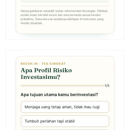
Hanya gambaran edukatif, bukan rekomendasi keuangan. Patokan
jumlah bulan bersifat umum dan bisa berbeda sesuai kondisi
pribadimu. Dana darurat sebaiknya disimpan di instrumen yang
mudah dicairkan.
RECEH.IN · TES SINGKAT
Apa Profil Risiko
Investasimu?
1/5
Apa tujuan utama kamu berinvestasi?
Menjaga uang tetap aman, tidak mau rugi
Tumbuh perlahan tapi stabil