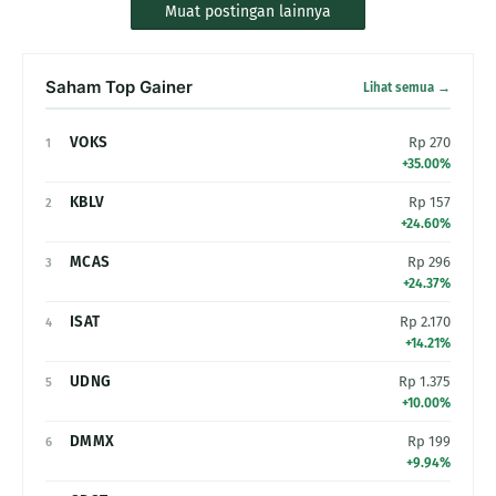
Muat postingan lainnya
Saham Top Gainer
Lihat semua →
VOKS
Rp 270
1
+35.00%
KBLV
Rp 157
2
+24.60%
MCAS
Rp 296
3
+24.37%
ISAT
Rp 2.170
4
+14.21%
UDNG
Rp 1.375
5
+10.00%
DMMX
Rp 199
6
+9.94%