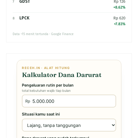
GDST
Rp 126
7
+8.62%
LPCK
Rp 620
8
+7.83%
Data ~15 menit tertunda · Google Finance
RECEH.IN · ALAT HITUNG
Kalkulator Dana Darurat
Pengeluaran rutin per bulan
total kebutuhan wajib tiap bulan
Rp
Situasi kamu saat ini