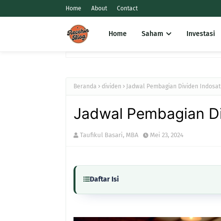
Home
About
Contact
Home
Saham
Investasi
Beranda
dividen
Jadwal Pembagian Dividen Indosat 
Jadwal Pembagian Di
Taufikul Basari, MBA
Mei 23, 2024
Daftar Isi