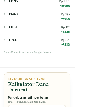
UDNG
Rp 1.375
5
+10.00%
DMMX
Rp 199
6
+9.94%
GDST
Rp 126
7
+8.62%
LPCK
Rp 620
8
+7.83%
Data ~15 menit tertunda · Google Finance
RECEH.IN · ALAT HITUNG
Kalkulator Dana
Darurat
Pengeluaran rutin per bulan
total kebutuhan wajib tiap bulan