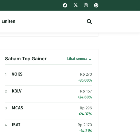
l Emiten
Saham Top Gainer
Lihat semua →
VOKS
Rp 270
1
+35.00%
KBLV
Rp 157
2
+24.60%
MCAS
Rp 296
3
+24.37%
ISAT
Rp 2.170
4
+14.21%