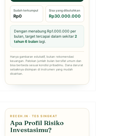
Sudah terkumpul
Sisa yang dibutuhkan
Rp0
Rp30.000.000
Dengan menabung Rp1.000.000 per
bulan, target tercapai dalam sekitar
2
tahun 6 bulan
lagi.
Hanya gambaran edukatif, bukan rekomendasi
keuangan. Patokan jumlah bulan bersifat umum dan
bisa berbeda sesuai kondisi pribadimu. Dana darurat
sebaiknya disimpan di instrumen yang mudah
dicairkan.
RECEH.IN · TES SINGKAT
Apa Profil Risiko
Investasimu?